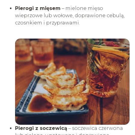
Pierogi z mięsem
– mielone mięso
wieprzowe lub wołowe, doprawione cebulą,
czosnkiem i przyprawami.
Pierogi z soczewicą
– soczewica czerwona