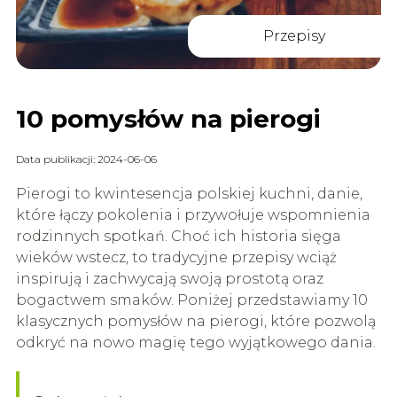
Przepisy
10 pomysłów na pierogi
Data publikacji: 2024-06-06
Pierogi to kwintesencja polskiej kuchni, danie,
które łączy pokolenia i przywołuje wspomnienia
rodzinnych spotkań. Choć ich historia sięga
wieków wstecz, to tradycyjne przepisy wciąż
inspirują i zachwycają swoją prostotą oraz
bogactwem smaków. Poniżej przedstawiamy 10
klasycznych pomysłów na pierogi, które pozwolą
odkryć na nowo magię tego wyjątkowego dania.