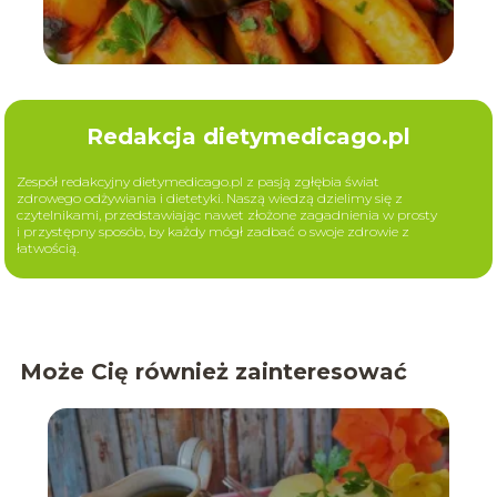
Redakcja dietymedicago.pl
Zespół redakcyjny dietymedicago.pl z pasją zgłębia świat
zdrowego odżywiania i dietetyki. Naszą wiedzą dzielimy się z
czytelnikami, przedstawiając nawet złożone zagadnienia w prosty
i przystępny sposób, by każdy mógł zadbać o swoje zdrowie z
łatwością.
Może Cię również zainteresować