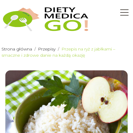
Strona główna
/
Przepisy
/
Przepis na ryż z jabłkami –
smaczne i zdrowe danie na każdą okazję