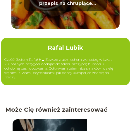
przepis na chrupiące
ziemniaki
Rafal Lubik
Cześć! Jestem Rafał.👨‍🍳Zawsze z uśmiechem wchodzę w świat
kulinarnych przygód, dodając do tekstu szczyptę humoru i
odrobinę pasji gotowania. Odkrywam tajemnice smaków i dzielę
się nimi z Wami, czytelnikami, jak dobry kumpel, co zna się na
rzeczy.
Może Cię również zainteresować