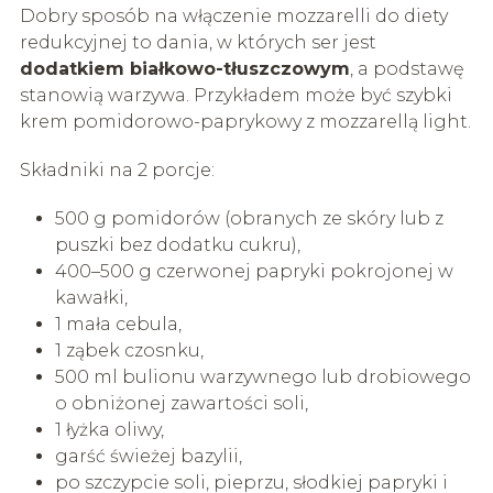
Dobry sposób na włączenie mozzarelli do diety
redukcyjnej to dania, w których ser jest
dodatkiem białkowo-tłuszczowym
, a podstawę
stanowią warzywa. Przykładem może być szybki
krem pomidorowo-paprykowy z mozzarellą light.
Składniki na 2 porcje:
500 g pomidorów (obranych ze skóry lub z
puszki bez dodatku cukru),
400–500 g czerwonej papryki pokrojonej w
kawałki,
1 mała cebula,
1 ząbek czosnku,
500 ml bulionu warzywnego lub drobiowego
o obniżonej zawartości soli,
1 łyżka oliwy,
garść świeżej bazylii,
po szczypcie soli, pieprzu, słodkiej papryki i