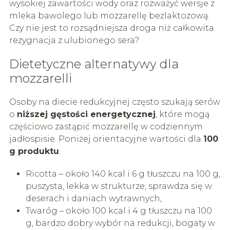
wysokiej zawartości wody oraz rozważyć wersje z
mleka bawolego lub mozzarellę bezlaktozową.
Czy nie jest to rozsądniejsza droga niż całkowita
rezygnacja z ulubionego sera?
Dietetyczne alternatywy dla
mozzarelli
Osoby na diecie redukcyjnej często szukają serów
o
niższej gęstości energetycznej
, które mogą
częściowo zastąpić mozzarellę w codziennym
jadłospisie. Poniżej orientacyjne wartości dla
100
g produktu
:
Ricotta – około 140 kcal i 6 g tłuszczu na 100 g,
puszysta, lekka w strukturze, sprawdza się w
deserach i daniach wytrawnych,
Twaróg – około 100 kcal i 4 g tłuszczu na 100
g, bardzo dobry wybór na redukcji, bogaty w