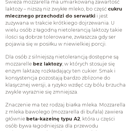
Świeża mozzarella ma umiarkowaną zawartość
laktozy – niższą niż zwykłe mleko, bo część
cukru
mlecznego przechodzi do serwatki
i jest
zużywana w trakcie krótkiego dojrzewania. U
wielu osób z łagodną nietolerancją laktozy takie
ilości są dobrze tolerowane, zwłaszcza gdy ser
pojawia się w posiłku w niewielkiej porcji.
Dla osób z silniejszą nietolerancją dostępne są
mozzarelle
bez laktozy
, w których stosuje się
enzym laktazę rozkładający ten cukier. Smak i
konsystencja pozostają bardzo zbliżone do
klasycznej wersji, a ryzyko wzdęć czy bólu brzucha
zwykle wyraźnie się zmniejsza.
Znaczenie ma też rodzaj białka mleka. Mozzarella
z mleka bawolego (mozzarella di bufala) zawiera
głównie
beta-kazeinę typu A2
, która u części
osób bywa łagodniejsza dla przewodu