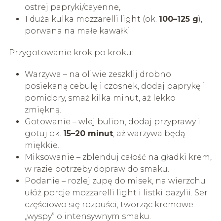
ostrej papryki/cayenne,
1 duża kulka mozzarelli light (ok.
100–125 g
),
porwana na małe kawałki.
Przygotowanie krok po kroku:
Warzywa – na oliwie zeszklij drobno
posiekaną cebulę i czosnek, dodaj paprykę i
pomidory, smaż kilka minut, aż lekko
zmiękną.
Gotowanie – wlej bulion, dodaj przyprawy i
gotuj ok.
15–20 minut
, aż warzywa będą
miękkie.
Miksowanie – zblenduj całość na gładki krem,
w razie potrzeby dopraw do smaku.
Podanie – rozlej zupę do misek, na wierzchu
ułóż porcje mozzarelli light i listki bazylii. Ser
częściowo się rozpuści, tworząc kremowe
„wyspy” o intensywnym smaku.