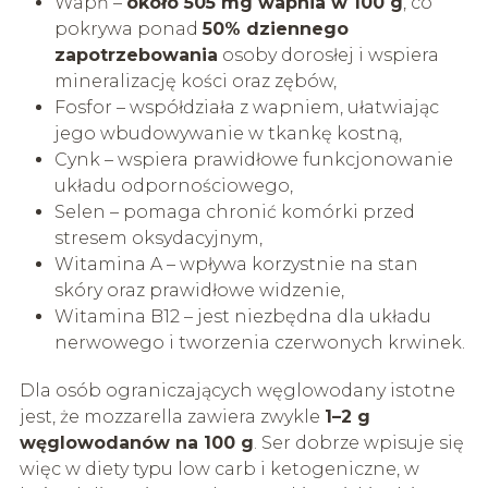
Wapń –
około 505 mg wapnia w 100 g
, co
pokrywa ponad
50% dziennego
zapotrzebowania
osoby dorosłej i wspiera
mineralizację kości oraz zębów,
Fosfor – współdziała z wapniem, ułatwiając
jego wbudowywanie w tkankę kostną,
Cynk – wspiera prawidłowe funkcjonowanie
układu odpornościowego,
Selen – pomaga chronić komórki przed
stresem oksydacyjnym,
Witamina A – wpływa korzystnie na stan
skóry oraz prawidłowe widzenie,
Witamina B12 – jest niezbędna dla układu
nerwowego i tworzenia czerwonych krwinek.
Dla osób ograniczających węglowodany istotne
jest, że mozzarella zawiera zwykle
1–2 g
węglowodanów na 100 g
. Ser dobrze wpisuje się
więc w diety typu low carb i ketogeniczne, w