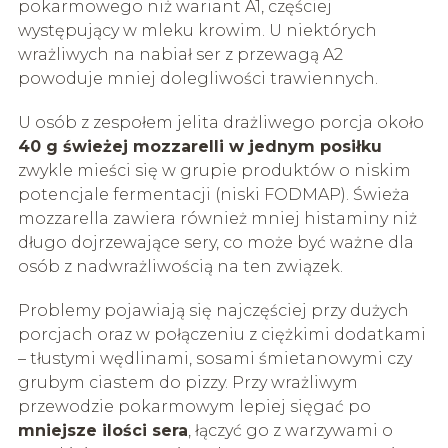
pokarmowego niż wariant A1, częściej
występujący w mleku krowim. U niektórych
wrażliwych na nabiał ser z przewagą A2
powoduje mniej dolegliwości trawiennych.
U osób z zespołem jelita drażliwego porcja około
40 g świeżej mozzarelli w jednym posiłku
zwykle mieści się w grupie produktów o niskim
potencjale fermentacji (niski FODMAP). Świeża
mozzarella zawiera również mniej histaminy niż
długo dojrzewające sery, co może być ważne dla
osób z nadwrażliwością na ten związek.
Problemy pojawiają się najczęściej przy dużych
porcjach oraz w połączeniu z ciężkimi dodatkami
– tłustymi wędlinami, sosami śmietanowymi czy
grubym ciastem do pizzy. Przy wrażliwym
przewodzie pokarmowym lepiej sięgać po
mniejsze ilości sera
, łączyć go z warzywami o