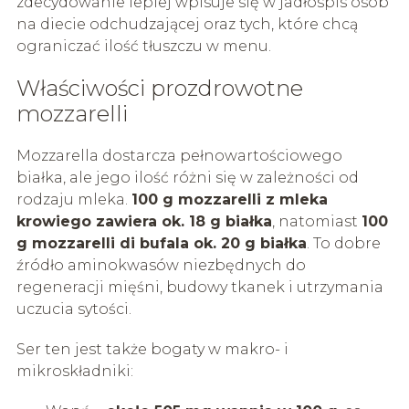
zdecydowanie lepiej wpisuje się w jadłospis osób
na diecie odchudzającej oraz tych, które chcą
ograniczać ilość tłuszczu w menu.
Właściwości prozdrowotne
mozzarelli
Mozzarella dostarcza pełnowartościowego
białka, ale jego ilość różni się w zależności od
rodzaju mleka.
100 g mozzarelli z mleka
krowiego zawiera ok. 18 g białka
, natomiast
100
g mozzarelli di bufala ok. 20 g białka
. To dobre
źródło aminokwasów niezbędnych do
regeneracji mięśni, budowy tkanek i utrzymania
uczucia sytości.
Ser ten jest także bogaty w makro- i
mikroskładniki: