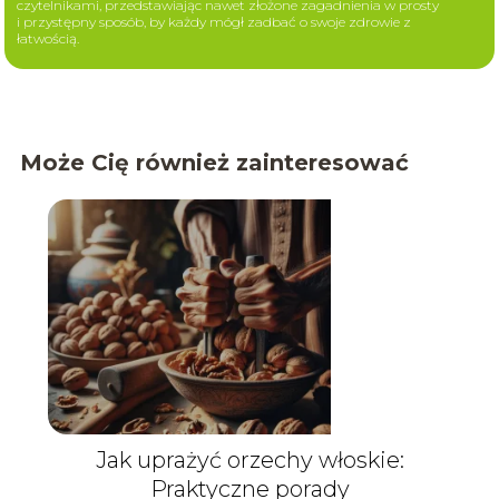
czytelnikami, przedstawiając nawet złożone zagadnienia w prosty
i przystępny sposób, by każdy mógł zadbać o swoje zdrowie z
łatwością.
Może Cię również zainteresować
Jak uprażyć orzechy włoskie:
Praktyczne porady