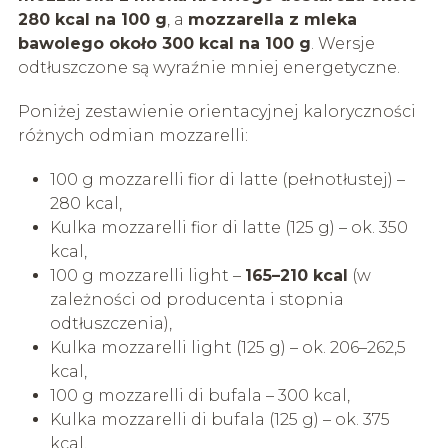
280 kcal na 100 g
, a
mozzarella z mleka
bawolego około 300 kcal na 100 g
. Wersje
odtłuszczone są wyraźnie mniej energetyczne.
Poniżej zestawienie orientacyjnej kaloryczności
różnych odmian mozzarelli:
100 g mozzarelli fior di latte (pełnotłustej) –
280 kcal,
Kulka mozzarelli fior di latte (125 g) – ok. 350
kcal,
100 g mozzarelli light –
165–210 kcal
(w
zależności od producenta i stopnia
odtłuszczenia),
Kulka mozzarelli light (125 g) – ok. 206–262,5
kcal,
100 g mozzarelli di bufala – 300 kcal,
Kulka mozzarelli di bufala (125 g) – ok. 375
kcal.