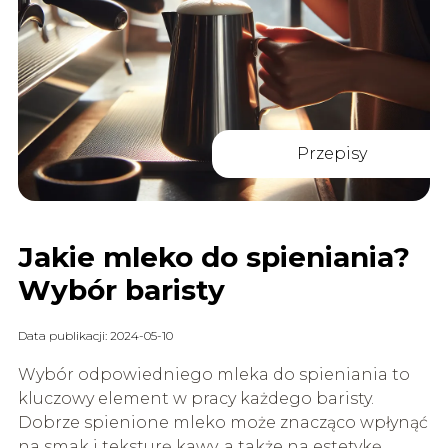
Przepisy
Jakie mleko do spieniania?
Wybór baristy
Data publikacji: 2024-05-10
Wybór odpowiedniego mleka do spieniania to
kluczowy element w pracy każdego baristy.
Dobrze spienione mleko może znacząco wpłynąć
na smak i teksturę kawy, a także na estetykę