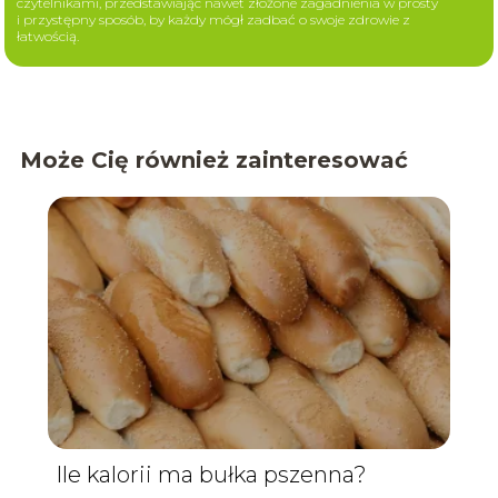
czytelnikami, przedstawiając nawet złożone zagadnienia w prosty
i przystępny sposób, by każdy mógł zadbać o swoje zdrowie z
łatwością.
Może Cię również zainteresować
Ile kalorii ma bułka pszenna?