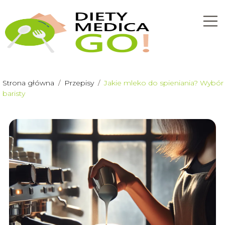
Strona główna
/
Przepisy
/
Jakie mleko do spieniania? Wybór
baristy