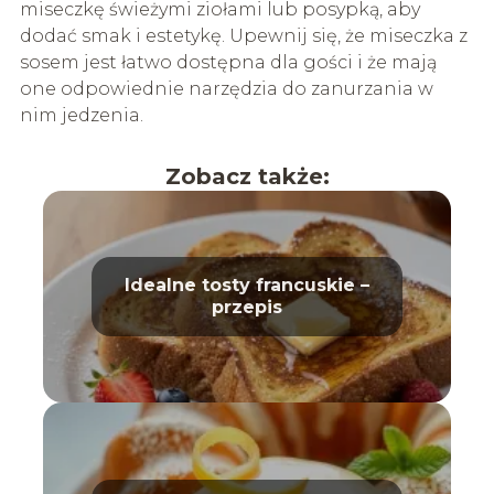
miseczkę świeżymi ziołami lub posypką, aby
dodać smak i estetykę. Upewnij się, że miseczka z
sosem jest łatwo dostępna dla gości i że mają
one odpowiednie narzędzia do zanurzania w
nim jedzenia.
Zobacz także:
Idealne tosty francuskie –
przepis