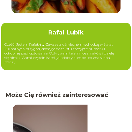
Rafal Lubik
Cześć! Jestem Rafał.👨‍🍳Zawsze z uśmiechem wchodzę w świat
kulinarnych przygód, dodając do tekstu szczyptę humoru i
odrobinę pasji gotowania. Odkrywam tajemnice smaków i dzielę
się nimi z Wami, czytelnikami, jak dobry kumpel, co zna się na
rzeczy.
Może Cię również zainteresować