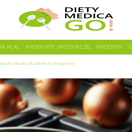
OR KCAL
PRODUKTY SPOŻYWCZE
PRZEPISY
cebulę: Idealny dodatek do burgerów