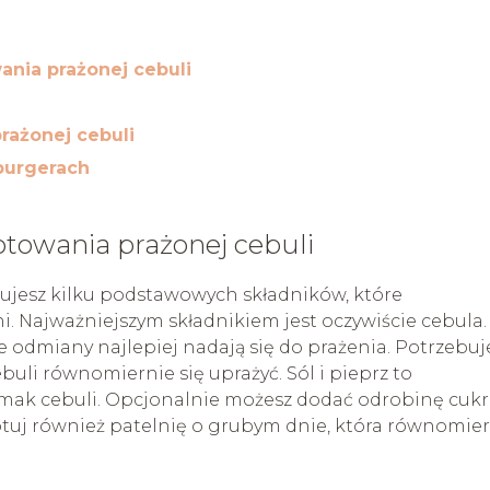
ania prażonej cebuli
rażonej cebuli
burgerach
otowania prażonej cebuli
ujesz kilku podstawowych składników, które
 Najważniejszym składnikiem jest oczywiście cebula.
te odmiany najlepiej nadają się do prażenia. Potrzebuj
buli równomiernie się uprażyć. Sól i pieprz to
mak cebuli. Opcjonalnie możesz dodać odrobinę cukr
gotuj również patelnię o grubym dnie, która równomie