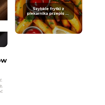
Szybkie frytki z
piekarnika przepis na
chrupiące ziemniaki
ów
ć.
ę,
ać