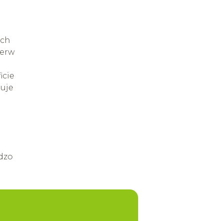
ach
ierw
icie
uje
dzo