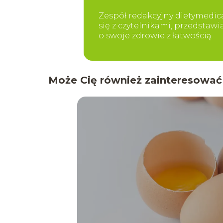
Zespół redakcyjny dietymedica
się z czytelnikami, przedstaw
o swoje zdrowie z łatwością.
Może Cię również zainteresować