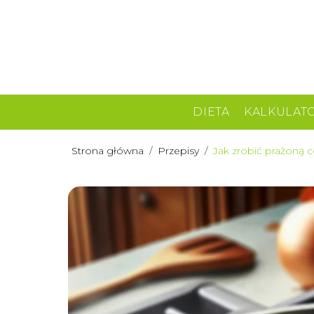
DIETA
KALKULAT
Strona główna
/
Przepisy
/
Jak zrobić prażoną 