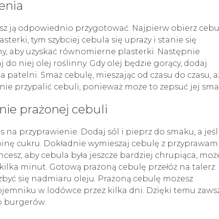
enia
sz ją odpowiednio przygotować. Najpierw obierz cebul
asterki, tym szybciej cebula się upraży i stanie się
y, aby uzyskać równomierne plasterki. Następnie
do niej olej roślinny. Gdy olej będzie gorący, dodaj
na patelni. Smaż cebulę, mieszając od czasu do czasu, a
y nie przypalić cebuli, ponieważ może to zepsuć jej sma
ie prażonej cebuli
as na przyprawienie. Dodaj sól i pieprz do smaku, a jeśl
binę cukru. Dokładnie wymieszaj cebulę z przyprawami
hcesz, aby cebula była jeszcze bardziej chrupiąca, moż
kilka minut. Gotową prażoną cebulę przełóż na talerz
być się nadmiaru oleju. Prażoną cebulę możesz
emniku w lodówce przez kilka dni. Dzięki temu zaws
o burgerów.