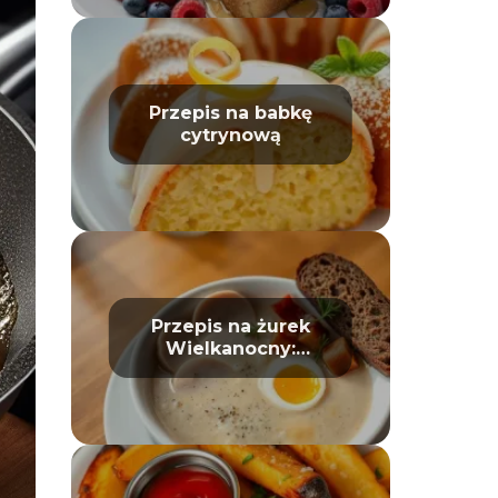
Przepis na babkę
cytrynową
Przepis na żurek
Wielkanocny:
tradycyjny i prosty