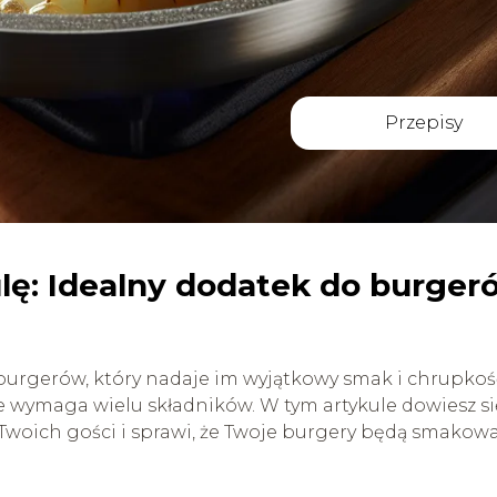
Przepisy
ulę: Idealny dodatek do burger
burgerów, który nadaje im wyjątkowy smak i chrupkoś
e wymaga wielu składników. W tym artykule dowiesz si
 Twoich gości i sprawi, że Twoje burgery będą smakow