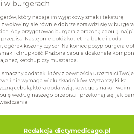
li w burgerach
gerów, który nadaje im wyjątkowy smak i teksturę.
z wołowiny, ale równie dobrze sprawdzi się w burger
kich. Aby przygotować burgera z prażoną cebulą, najp
przepisu. Następnie połóż kotlet na bułce i dodaj
r, ogórek kiszony czy ser. Na koniec posyp burgera obf
 smak i chrupkość. Prażona cebula doskonale kompon
majonez, ketchup czy musztarda.
 smaczny dodatek, który z pewnością urozmaici Twoje
twe i nie wymaga wielu składników. Wystarczy kilka
atyczną cebulą, która doda wyjątkowego smaku Twoim
ulę według naszego przepisu i przekonaj się, jak bar
wiadczenia.
Redakcja dietymedicago.pl