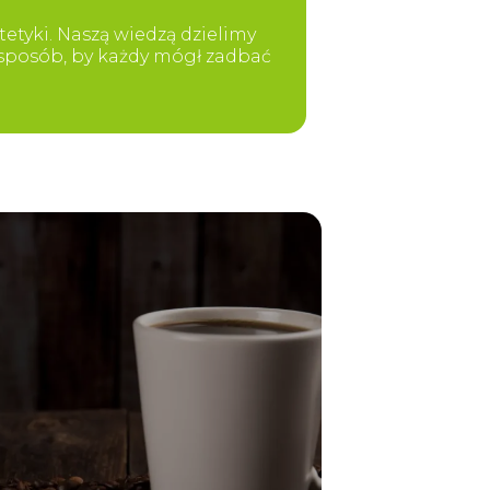
etyki. Naszą wiedzą dzielimy
y sposób, by każdy mógł zadbać