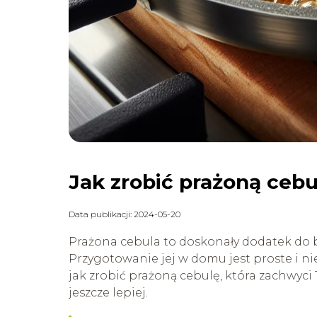
Jak zrobić prażoną ceb
Data publikacji: 2024-05-20
Prażona cebula to doskonały dodatek do 
Przygotowanie jej w domu jest proste i ni
jak zrobić prażoną cebulę, która zachwyci
jeszcze lepiej.