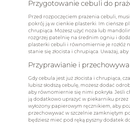
Przygotowanie cebuli do praż
Przed rozpoczęciem prażenia cebuli, musi
pokrój ją w cienkie plasterki. Im cieńsze pl
chrupiąca. Możesz użyć noża lub mandolin
rozgrzej patelnię na średnim ogniu i dodaj 
plasterki cebuli i równomiernie je rozłóż 
stanie się złocista i chrupiąca. Uważaj, ab
Przyprawianie i przechowywan
Gdy cebula jest już złocista i chrupiąca, cz
lubisz słodszą cebulę, możesz dodać odro
aby równomiernie się nimi pokryła. Jeśli c
ją dodatkowo uprażyć w piekarniku przez 
wyłożony papierowym ręcznikiem, aby poz
przechowywać w szczelnie zamkniętym poj
będziesz mieć pod ręką pyszny dodatek d