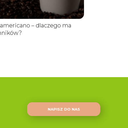
 americano – dlaczego ma
enników?
NAPISZ DO NAS