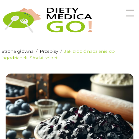
Strona główna
/
Przepisy
/
Jak zrobić nadzienie do
jagodzianek: Słodki sekret