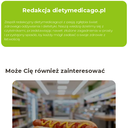
Redakcja dietymedicago.pl
Zespół redakcyjny dietymedicago.pl z pasją zgłębia świat
zdrowego odżywiania i dietetyki. Naszą wiedzą dzielimy się z
czytelnikami, przedstawiając nawet złożone zagadnienia w prosty
i przystępny sposób, by każdy mógł zadbać o swoje zdrowie z
łatwością.
Może Cię również zainteresować