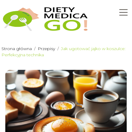
Strona główna
/
Przepisy
/
Jak ugotować jajko w koszulce:
Perfekcyjna technika