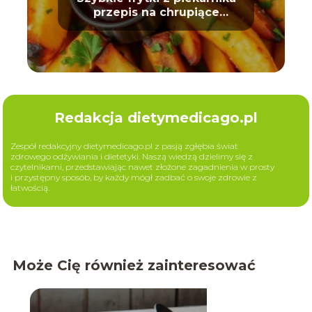
przepis na chrupiące
ziemniaki
Redakcja dietymedicago.pl
Zespół redakcyjny dietymedicago.pl z pasją zgłębia świat
zdrowego odżywiania i dietetyki. Naszą wiedzą dzielimy się z
czytelnikami, przedstawiając nawet złożone zagadnienia w prosty
i przystępny sposób, by każdy mógł zadbać o swoje zdrowie z
łatwością.
Może Cię również zainteresować