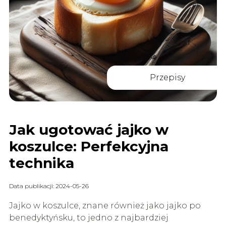
Przepisy
Jak ugotować jajko w
koszulce: Perfekcyjna
technika
Data publikacji: 2024-05-26
Jajko w koszulce, znane również jako jajko po
benedyktyńsku, to jedno z najbardziej