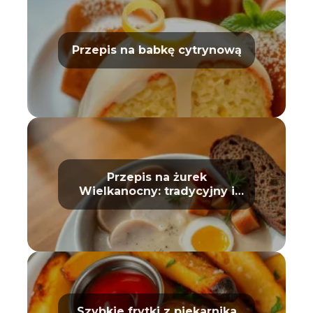
Przepis na babkę cytrynową
Przepis na żurek
Wielkanocny: tradycyjny i
prosty
Szybkie frytki z piekarnika