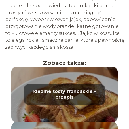
trudne, ale z odpowiednią techniką i kilkoma
prostymi wskazówkami można osiągnąć
perfekcję. Wybór świeżych jajek, odpowiednie
przygotowanie wody oraz delikatne gotowanie
to kluczowe elementy sukcesu. Jajko w koszulce
to eleganckie i smaczne danie, które z pewnością
zachwyci każdego smakosza.
Zobacz także:
Idealne tosty francuskie –
przepis