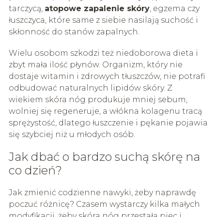
tarczycą,
atopowe zapalenie skóry
, egzema czy
łuszczyca, które same z siebie nasilają suchość i
skłonność do stanów zapalnych.
Wielu osobom szkodzi też niedoborowa dieta i
zbyt mała ilość płynów. Organizm, który nie
dostaje witamin i zdrowych tłuszczów, nie potrafi
odbudować naturalnych lipidów skóry. Z
wiekiem skóra nóg produkuje mniej sebum,
wolniej się regeneruje, a włókna kolagenu tracą
sprężystość, dlatego łuszczenie i pękanie pojawia
się szybciej niż u młodych osób.
Jak dbać o bardzo suchą skórę na
co dzień?
Jak zmienić codzienne nawyki, żeby naprawdę
poczuć różnicę? Czasem wystarczy kilka małych
modyfikacji, żeby skóra nóg przestała piec i