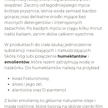
swędzieć. Zacznij od łagodniejszego mycia:
krótsze prysznice, letnia woda zamiast bardzo
gorącej oraz delikatne środki myjące bez
mocnych detergentów i intensywnych
zapachów. Po każdym myciu w ciągu kilku minut
nałóż balsam, zanim skóra całkiem wyschnie.
W produktach do ciała szukaj jednocześnie
substancji nawilżających i natłuszczających.
Skóra nóg lubi połączenie
humektantów
i
emolientów
, które razem zatrzymują wodę w
naskórku. Do humektantów należą na przykład:
kwas hialuronowy,
aloes i jego żel,
alantoina oraz D-pantenol.
Z kolei emolienty to głównie naturalne oleje i
masła roślinne, które tworzą na skórze cienki film