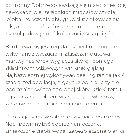
ochronny. Dobrze sprawdzają się masło shea, olej
z awokado, olej ze słodkich migdałów czy olej
jojoba. Połączenie obu grup składników działa
jak „opatrunek”, który uszczelnia barierę
hydrolipidową nóg i koi uczucie ściągnięcia.
Bardzo ważny jest regularny peeling nóg, ale
wykonany z wyczuciem. Złuszczanie usuwa
martwy naskórek, wygładza skórę i pomaga
składnikom odżywczym wniknąć głębiej.
Najbezpieczniej wykonywać peeling raz na jakiś
czas przed depilacją, nigdy tuż po niej, aby nie
podrażniać świeżo ogolonej skóry. Dzięki temu
ograniczasz problem wrastających włosków,
zaczerwienienia i pieczenia po goleniu.
Depilacja sama w sobie też wymaga ostrożności.
Nogi powinny być dobrze namoczone,
zmiękczone ciepłą wodą i zabezpieczone pianką