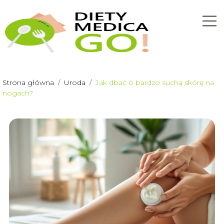
Strona główna
/
Uroda
/
Jak dbać o bardzo suchą skórę na
nogach?