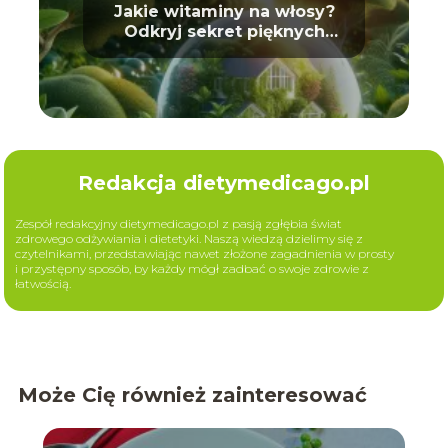
Jakie witaminy na włosy?
Odkryj sekret pięknych
loków
Redakcja dietymedicago.pl
Zespół redakcyjny dietymedicago.pl z pasją zgłębia świat
zdrowego odżywiania i dietetyki. Naszą wiedzą dzielimy się z
czytelnikami, przedstawiając nawet złożone zagadnienia w prosty
i przystępny sposób, by każdy mógł zadbać o swoje zdrowie z
łatwością.
Może Cię również zainteresować