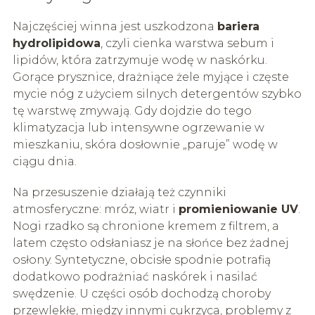
Najczęściej winna jest uszkodzona
bariera
hydrolipidowa
, czyli cienka warstwa sebum i
lipidów, która zatrzymuje wodę w naskórku.
Gorące prysznice, drażniące żele myjące i częste
mycie nóg z użyciem silnych detergentów szybko
tę warstwę zmywają. Gdy dojdzie do tego
klimatyzacja lub intensywne ogrzewanie w
mieszkaniu, skóra dosłownie „paruje” wodę w
ciągu dnia.
Na przesuszenie działają też czynniki
atmosferyczne: mróz, wiatr i
promieniowanie UV
.
Nogi rzadko są chronione kremem z filtrem, a
latem często odsłaniasz je na słońce bez żadnej
osłony. Syntetyczne, obcisłe spodnie potrafią
dodatkowo podrażniać naskórek i nasilać
swędzenie. U części osób dochodzą choroby
przewlekłe, między innymi cukrzyca, problemy z