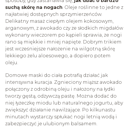
sposoby, gdy zastanawia się,
jak dbać o bardzo
suchą skórę na nogach
. Oleje roślinne to jedne z
najłatwiej dostępnych sprzymierzeńców.
Delikatny masaż ciepłym olejem kokosowym,
arganowym, z awokado czy ze słodkich migdałów
wykonany wieczorem po kąpieli sprawia, że nogi
rano są miękkie i mniej napięte. Dobrym trikiem
jest wcześniejsze nałożenie na wilgotną skórę
lekkiego żelu aloesowego, a dopiero potem
oleju.
Domowe maski do ciała potrafią działać jak
intensywna kuracja. Zgnieciony miąższ awokado
połączony z odrobiną oleju i nałożony na łydki
tworzy gęstą, odżywczą pastę. Można dodać do
niej łyżeczkę miodu lub naturalnego jogurtu, aby
zwiększyć działanie nawilżające. Po kilkunastu
minutach wystarczy spłukać nogi letnią wodą i
zabezpieczyć je ulubionym balsamem.