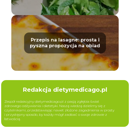
Przepis na lasagne: prosta i
pyszna propozycja na obiad
Redakcja dietymedicago.pl
Zespół redakcyjny dietymedicago.pl z pasją zgłębia świat
zdrowego odżywiania i dietetyki. Naszą wiedzą dzielimy się z
czytelnikami, przedstawiając nawet złożone zagadnienia w prosty
i przystępny sposób, by każdy mógł zadbać o swoje zdrowie z
łatwością.