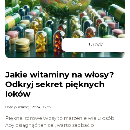
Uroda
Jakie witaminy na włosy?
Odkryj sekret pięknych
loków
Data publikacji: 2024-05-05
Piękne, zdrowe włosy to marzenie wielu osób.
Aby osiągnąć ten cel, warto zadbać o