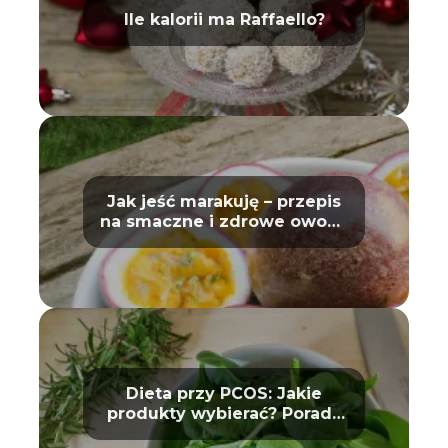
Ile kalorii ma Raffaello?
Jak jeść marakuję – przepis
na smaczne i zdrowe owoce
egzotyczne
Dieta przy PCOS: Jakie
produkty wybierać? Porady
dla kobiet