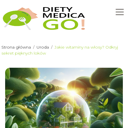
Strona główna
/
Uroda
/
Jakie witaminy na włosy? Odkryj
sekret pięknych loków