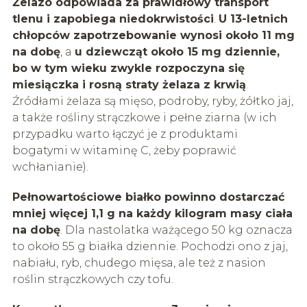
Żelazo odpowiada za prawidłowy transport
tlenu i zapobiega niedokrwistości
.
U 13-letnich
chłopców zapotrzebowanie wynosi około 11 mg
na dobę
, a
u dziewcząt około 15 mg dziennie,
bo w tym wieku zwykle rozpoczyna się
miesiączka i rosną straty żelaza z krwią
.
Źródłami żelaza są mięso, podroby, ryby, żółtko jaj,
a także rośliny strączkowe i pełne ziarna (w ich
przypadku warto łączyć je z produktami
bogatymi w witaminę C, żeby poprawić
wchłanianie).
Pełnowartościowe białko powinno dostarczać
mniej więcej 1,1 g na każdy kilogram masy ciała
na dobę
. Dla nastolatka ważącego 50 kg oznacza
to około 55 g białka dziennie. Pochodzi ono z jaj,
nabiału, ryb, chudego mięsa, ale też z nasion
roślin strączkowych czy tofu.