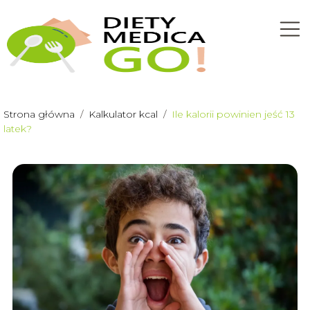
Strona główna
/
Kalkulator kcal
/
Ile kalorii powinien jeść 13
latek?