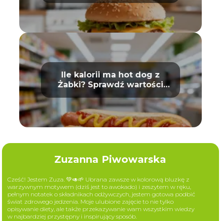
Ile kalorii ma hot dog z
Żabki? Sprawdź wartości
odżywcze
Zuzanna Piwowarska
Cześć! Jestem Zuza. 💚🥑🌱 Ubrana zawsze w kolorową bluzkę z
warzywnym motywem (dziś jest to awokado) i zeszytem w ręku,
pełnym notatek o składnikach odżywczych, jestem gotowa podbić
świat zdrowego jedzenia. Moje ulubione zajęcie to nie tylko
opisywanie diety, ale także przekazywanie wam wszystkim wiedzy
w najbardziej przystępny i inspirujący sposób.