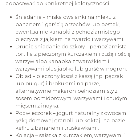
dopasować do konkretnej kaloryczności.
Śniadanie – miska owsianki na mleku z
bananem i garścią orzechów lub pestek,
ewentualnie kanapki z pełnoziarnistego
pieczywa z jajkiem na twardo i warzywami.
Drugie śniadanie do szkoły – pełnoziarnista
tortilla z pieczonym kurczakiem i dużą ilością
warzyw albo kanapka z twarożkiem i
warzywami plus jabłko lub garść winogron.
Obiad – pieczony łosoś z kaszą (np. pęczak
lub bulgur) i brokułami na parze,
alternatywnie makaron pełnoziarnisty z
sosem pomidorowym, warzywami i chudym
mięsem z indyka.
Podwieczorek – jogurt naturalny z owocami i
łyżką domowej granoli lub koktajl na bazie
kefiru z bananem i truskawkami.
Kolacja – sałatka z kurczakiem, warzywami i