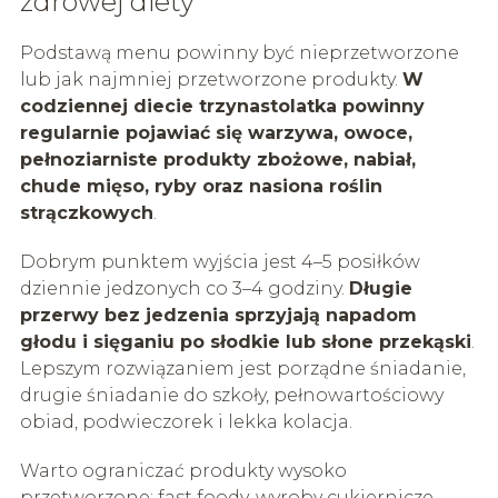
zdrowej diety
Podstawą menu powinny być nieprzetworzone
lub jak najmniej przetworzone produkty.
W
codziennej diecie trzynastolatka powinny
regularnie pojawiać się warzywa, owoce,
pełnoziarniste produkty zbożowe, nabiał,
chude mięso, ryby oraz nasiona roślin
strączkowych
.
Dobrym punktem wyjścia jest 4–5 posiłków
dziennie jedzonych co 3–4 godziny.
Długie
przerwy bez jedzenia sprzyjają napadom
głodu i sięganiu po słodkie lub słone przekąski
.
Lepszym rozwiązaniem jest porządne śniadanie,
drugie śniadanie do szkoły, pełnowartościowy
obiad, podwieczorek i lekka kolacja.
Warto ograniczać produkty wysoko
przetworzone: fast foody, wyroby cukiernicze,