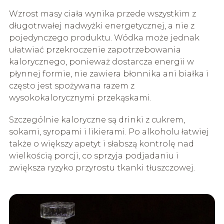
Wzrost masy ciała wynika przede wszystkim z
długotrwałej nadwyżki energetycznej, a nie z
pojedynczego produktu. Wódka może jednak
ułatwiać przekroczenie zapotrzebowania
kalorycznego, ponieważ dostarcza energii w
płynnej formie, nie zawiera błonnika ani białka i
często jest spożywana razem z
wysokokalorycznymi przekąskami.
Szczególnie kaloryczne są drinki z cukrem,
sokami, syropami i likierami. Po alkoholu łatwiej
także o większy apetyt i słabszą kontrolę nad
wielkością porcji, co sprzyja podjadaniu i
zwiększa ryzyko przyrostu tkanki tłuszczowej.