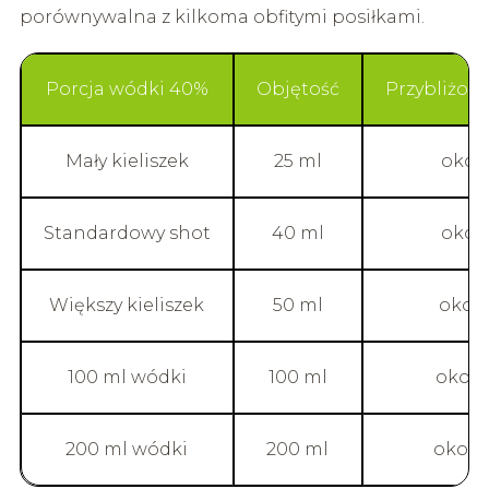
porównywalna z kilkoma obfitymi posiłkami.
Porcja wódki 40%
Objętość
Przybliżon
Mały kieliszek
25 ml
około
Standardowy shot
40 ml
około
Większy kieliszek
50 ml
około
100 ml wódki
100 ml
około
200 ml wódki
200 ml
około