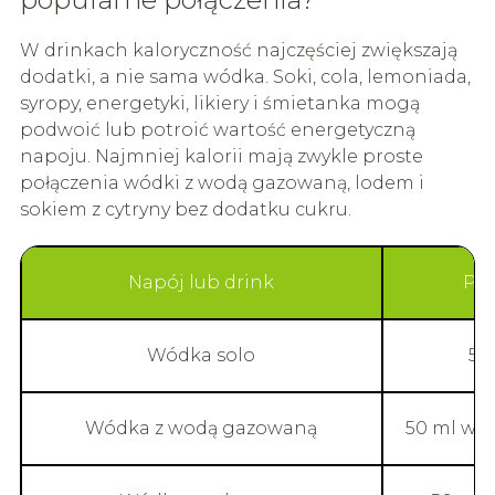
W drinkach kaloryczność najczęściej zwiększają
dodatki, a nie sama wódka. Soki, cola, lemoniada,
syropy, energetyki, likiery i śmietanka mogą
podwoić lub potroić wartość energetyczną
napoju. Najmniej kalorii mają zwykle proste
połączenia wódki z wodą gazowaną, lodem i
sokiem z cytryny bez dodatku cukru.
Napój lub drink
Prz
Wódka solo
50
Wódka z wodą gazowaną
50 ml wó