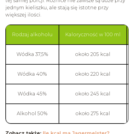
tej samej porcji. Różnice nie zawsze są duże przy
jednym kieliszku, ale stają się istotne przy
większej ilości.
Rodzaj alkoholu
Kaloryczność w 100 ml
Wódka 37,5%
około 205 kcal
Wódka 40%
około 220 kcal
Wódka 45%
około 245 kcal
Alkohol 50%
około 275 kcal
Zobacz także:
Ile kcal ma Jagermeister?