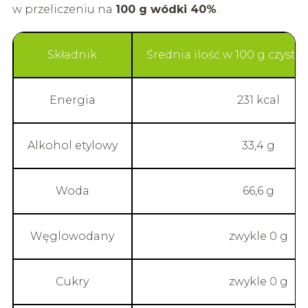
w przeliczeniu na
100 g wódki 40%
.
Składnik
Średnia ilość w 100 g czyste
Energia
231 kcal
Alkohol etylowy
33,4 g
Woda
66,6 g
Węglowodany
zwykle 0 g
Cukry
zwykle 0 g