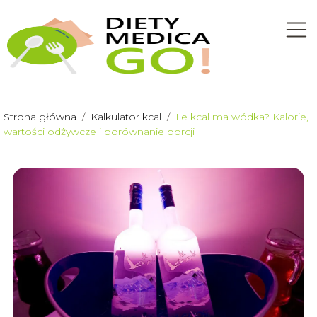
Strona główna
/
Kalkulator kcal
/
Ile kcal ma wódka? Kalorie,
wartości odżywcze i porównanie porcji