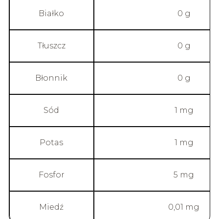
Białko
0 g
Tłuszcz
0 g
Błonnik
0 g
Sód
1 mg
Potas
1 mg
Fosfor
5 mg
Miedź
0,01 mg