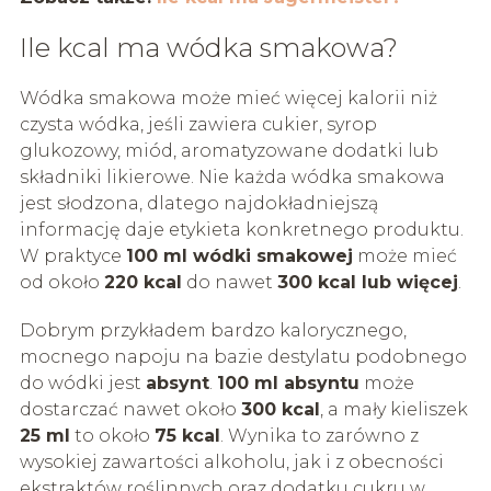
Ile kcal ma wódka smakowa?
Wódka smakowa może mieć więcej kalorii niż
czysta wódka, jeśli zawiera cukier, syrop
glukozowy, miód, aromatyzowane dodatki lub
składniki likierowe. Nie każda wódka smakowa
jest słodzona, dlatego najdokładniejszą
informację daje etykieta konkretnego produktu.
W praktyce
100 ml wódki smakowej
może mieć
od około
220 kcal
do nawet
300 kcal lub więcej
.
Dobrym przykładem bardzo kalorycznego,
mocnego napoju na bazie destylatu podobnego
do wódki jest
absynt
.
100 ml absyntu
może
dostarczać nawet około
300 kcal
, a mały kieliszek
25 ml
to około
75 kcal
. Wynika to zarówno z
wysokiej zawartości alkoholu, jak i z obecności
ekstraktów roślinnych oraz dodatku cukru w