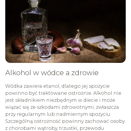
Alkohol w wódce a zdrowie
Wódka zawiera etanol, dlatego jej spożycie
powinno być traktowane ostrożnie. Alkohol nie
jest składnikiem niezbędnym w diecie i może
wiązać się ze szkodami zdrowotnymi, zwłaszcza
przy regularnym lub nadmiernym spożyciu.
Szczególną ostrożność powinny zachować osoby
z chorobami wątroby, trzustki, przewodu