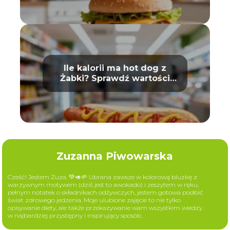
Ile kalorii ma hot dog z
Żabki? Sprawdź wartości
odżywcze
Zuzanna Piwowarska
Cześć! Jestem Zuza. 💚🥑🌱 Ubrana zawsze w kolorową bluzkę z
warzywnym motywem (dziś jest to awokado) i zeszytem w ręku,
pełnym notatek o składnikach odżywczych, jestem gotowa podbić
świat zdrowego jedzenia. Moje ulubione zajęcie to nie tylko
opisywanie diety, ale także przekazywanie wam wszystkim wiedzy
w najbardziej przystępny i inspirujący sposób.