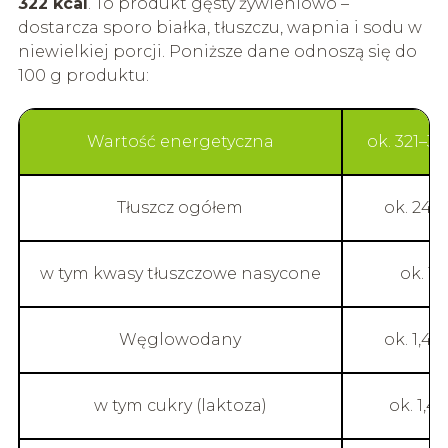
322 kcal
. To produkt gęsty żywieniowo –
dostarcza sporo białka, tłuszczu, wapnia i sodu w
niewielkiej porcji. Poniższe dane odnoszą się do
100 g produktu:
Wartość energetyczna
ok. 321–32
Tłuszcz ogółem
ok. 24–
w tym kwasy tłuszczowe nasycone
ok. 16
Węglowodany
ok. 1,4–1
w tym cukry (laktoza)
ok. 1,4–