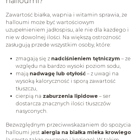
halloumi?
Zawartość białka, wapnia i witamin sprawia, że
halloumi może być wartościowym
uzupełnieniem jadłospisu, ale nie dla każdego i
nie w dowolnej ilości. Na większą ostrożność
zasługują przede wszystkim osoby, które:
zmagają się z
nadciśnieniem tętniczym
– ze
względu na bardzo wysoki poziom sodu,
mają
nadwagę lub otyłość
– z uwagi na
wysoką kaloryczność i sporą zawartość
tłuszczu,
cierpią na
zaburzenia lipidowe
– ser
dostarcza znacznych ilości tłuszczów
nasyconych.
Bezwzględnym przeciwwskazaniem do spożycia
halloumi jest
alergia na białka mleka krowiego
(a często także owczego i koziego). W takim