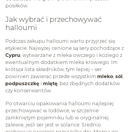
posiłków.
Jak wybrać i przechowywać
halloumi
Podczas zakupu halloumi warto przyjrzeć się
etykiecie. Najwyżej cenione są sery pochodzące z
Cypru
, wytwarzane z mleka owczego i koziego z
ewentualnym dodatkiem mleka krowiego. Im
krótsza lista składników, tym lepiej – ser
powinien zawierać przede wszystkim
mleko
,
sól
,
podpuszczkę
i
miętę
, bez zbędnych dodatków
czy konserwantów.
Po otwarciu opakowania halloumi najlepiej
przechowywać w lodówce, w szczelnie
zamkniętym pojemniku lub w oryginalnej
zalewie, jeśli ser jest w solance. Średnio
zachowuje świeżość przez kilka dni. Można go