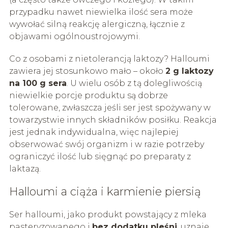
przypadku nawet niewielka ilość sera może
wywołać silną reakcję alergiczną, łącznie z
objawami ogólnoustrojowymi.
Co z osobami z nietolerancją laktozy? Halloumi
zawiera jej stosunkowo mało – około
2 g laktozy
na 100 g sera
. U wielu osób z tą dolegliwością
niewielkie porcje produktu są dobrze
tolerowane, zwłaszcza jeśli ser jest spożywany w
towarzystwie innych składników posiłku. Reakcja
jest jednak indywidualna, więc najlepiej
obserwować swój organizm i w razie potrzeby
ograniczyć ilość lub sięgnąć po preparaty z
laktazą.
Halloumi a ciąża i karmienie piersią
Ser halloumi, jako produkt powstający z mleka
pasteryzowanego i
bez dodatku pleśni
, uznaje