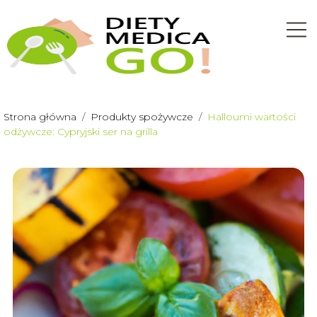
Strona główna
/
Produkty spożywcze
/
Halloumi wartości
odżywcze: Cypryjski ser na grilla