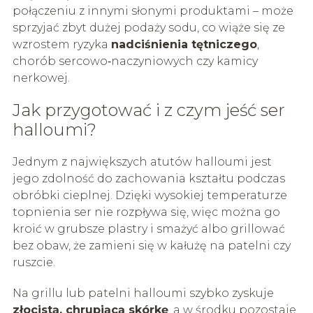
połączeniu z innymi słonymi produktami – może
sprzyjać zbyt dużej podaży sodu, co wiąże się ze
wzrostem ryzyka
nadciśnienia tętniczego
,
chorób sercowo‑naczyniowych czy kamicy
nerkowej.
Jak przygotować i z czym jeść ser
halloumi?
Jednym z największych atutów halloumi jest
jego zdolność do zachowania kształtu podczas
obróbki cieplnej. Dzięki wysokiej temperaturze
topnienia ser nie rozpływa się, więc można go
kroić w grubsze plastry i smażyć albo grillować
bez obaw, że zamieni się w kałużę na patelni czy
ruszcie.
Na grillu lub patelni halloumi szybko zyskuje
złocistą, chrupiącą skórkę
, a w środku pozostaje