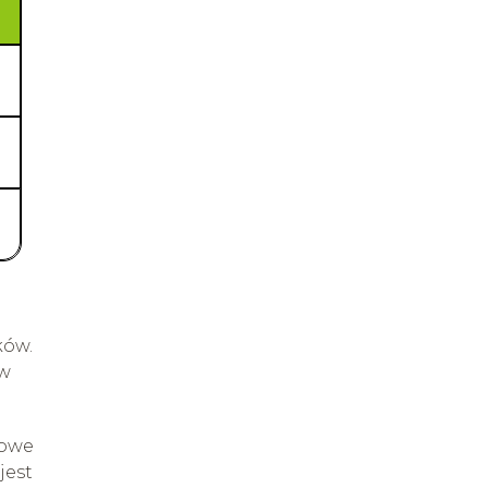
ków.
ów
zowe
jest