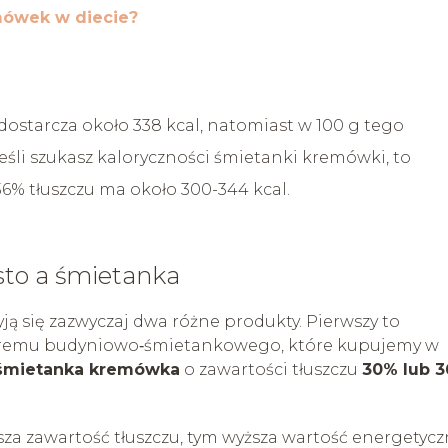
mówek w diecie?
dostarcza około 338 kcal, natomiast w 100 g tego
Jeśli szukasz kaloryczności śmietanki kremówki, to
36% tłuszczu ma około 300-344 kcal.
sto a śmietanka
ją się zazwyczaj dwa różne produkty. Pierwszy to
i kremu budyniowo‑śmietankowego, które kupujemy w
śmietanka kremówka
o zawartości tłuszczu
30% lub 
a zawartość tłuszczu, tym wyższa wartość energetycz