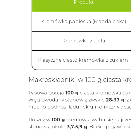
Produkt
Kremówka papieska (Magdalenka)
Kremówka z Lidla
Klasyczne ciasto kremówka z cukierni
Makroskładniki w 100 g ciasta 
Typowa porcja
100 g
ciasta kremówka to ni
Węglowodany stanowią zwykle
28‑37 g
, 
mocno podnosi ładunek glikemiczny dese
Tłuszcz w
100 g
kremówki waha się najczęś
stanowią około
3,7‑5,9 g
. Białko pojawia s