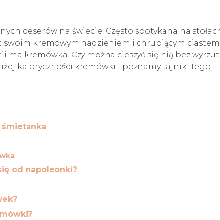
nych deserów na świecie. Często spotykana na stołac
yt swoim kremowym nadzieniem i chrupiącym ciastem
lorii ma kremówka. Czy można cieszyć się nią bez wyrzu
liżej kaloryczności kremówki i poznamy tajniki tego
a śmietanka
ówka
się od napoleonki?
wek?
remówki?