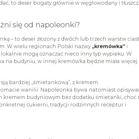
idać, to deser bogaty głównie w węglowodany i tłuszcz,
żni się od napoleonki?
ą – to deser złożony z dwóch lub trzech warstw cias
m. W wielu regionach Polski nazwy
„kremówka”
i
ć lokalnie mogą oznaczać nieco inny typ wypieku. W
na na budyniu, w innej kremówka będzie miała więcej
rsją bardziej „śmietankową”, z kremem
macie wanilii. Napoleonka bywa natomiast opisyw
wym kremem budyniowym bez dodatku śmietanki, choć 
onkretnej cukierni, tradycji rodzinnych receptur i