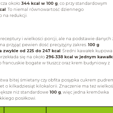
cza około
344 kcal w 100 g
, co przy standardowym
cal
. To niemal równowartość dziennego
 na redukcji.
eceptury i wielkości porcji, ale na podstawie danych 
a przyjąć pewien dość precyzyjny zakres.
100 g
 zwykle od 225 do 247 kcal
. Średni kawałek kupowa
 przekłada się na około
296‑338 kcal w jednym kawałk
o francuskie bogate w tłuszcz oraz krem budyniowy z
rstwa bitej śmietany czy obfita posypka cukrem pudre
t o kilkadziesiąt kilokalorii. Znaczenie ma też wielko
większe niż standardowe
100 g
, więc jedna kremówka
kkiego posiłkowi.