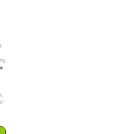
z
ny
u
.
m,
ść