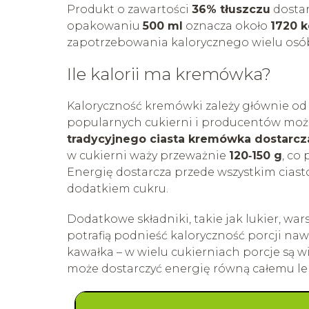
Produkt o zawartości
36% tłuszczu
dostar
opakowaniu
500 ml
oznacza około
1720 k
zapotrzebowania kalorycznego wielu osób
Ile kalorii ma kremówka?
Kaloryczność kremówki zależy głównie od r
popularnych cukierni i producentów możn
tradycyjnego ciasta kremówka dostarcza
w cukierni waży przeważnie
120‑150 g
, co
Energię dostarcza przede wszystkim ciast
dodatkiem cukru.
Dodatkowe składniki, takie jak lukier, wa
potrafią podnieść kaloryczność porcji nawe
kawałka – w wielu cukierniach porcje są 
może dostarczyć energię równą całemu le