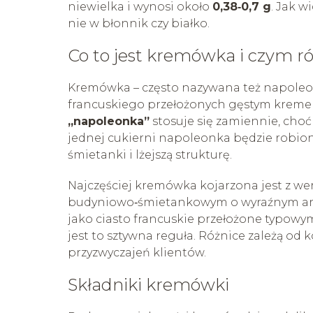
niewielka i wynosi około
0,38‑0,7 g
. Jak w
nie w błonnik czy białko.
Co to jest kremówka i czym ró
Kremówka – często nazywana też napoleonk
francuskiego przełożonych gęstym kreme
„napoleonka”
stosuje się zamiennie, cho
jednej cukierni napoleonka będzie robio
śmietanki i lżejszą strukturę.
Najczęściej kremówka kojarzona jest z we
budyniowo‑śmietankowym o wyraźnym aro
jako ciasto francuskie przełożone typo
jest to sztywna reguła. Różnice zależą od k
przyzwyczajeń klientów.
Składniki kremówki