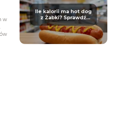
Ile kalorii ma hot dog
z Żabki? Sprawdź
h w
wartości odżywcze
.
tów