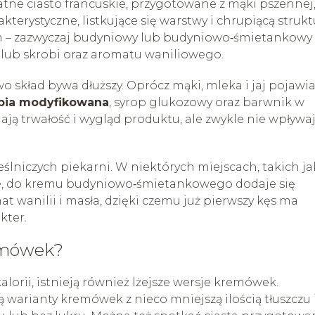
tne ciasto francuskie, przygotowane z mąki pszennej
kterystyczne, listkujące się warstwy i chrupiącą strukt
em – zazwyczaj budyniowy lub budyniowo‑śmietankowy 
i lub skrobi oraz aromatu waniliowego.
kład bywa dłuższy. Oprócz mąki, mleka i jaj pojawia
bia modyfikowana
, syrop glukozowy oraz barwnik w
ają trwałość i wygląd produktu, ale zwykle nie wpływa
niczych piekarni. W niektórych miejscach, takich ja
e, do kremu budyniowo‑śmietankowego dodaje się
t wanilii i masła, dzięki czemu już pierwszy kęs ma
kter.
remówek?
alorii, istnieją również lżejsze wersje kremówek.
ją warianty kremówek z nieco mniejszą ilością tłuszczu 