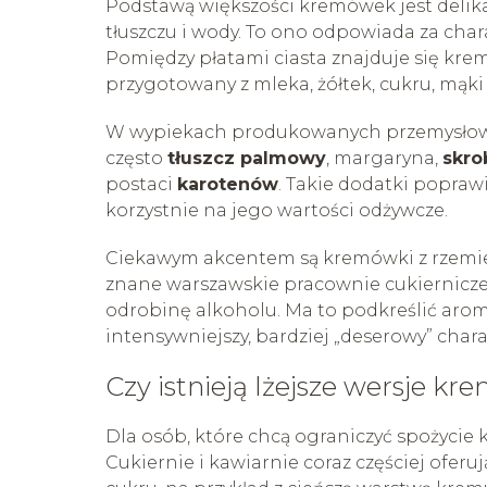
Podstawą większości kremówek jest delika
tłuszczu i wody. To ono odpowiada za chara
Pomiędzy płatami ciasta znajduje się kr
przygotowany z mleka, żółtek, cukru, mąk
W wypiekach produkowanych przemysłowo s
często
tłuszcz palmowy
, margaryna,
skro
postaci
karotenów
. Takie dodatki poprawi
korzystnie na jego wartości odżywcze.
Ciekawym akcentem są kremówki z rzemieśl
znane warszawskie pracownie cukiernicz
odrobinę alkoholu. Ma to podkreślić aroma
intensywniejszy, bardziej „deserowy” chara
Czy istnieją lżejsze wersje k
Dla osób, które chcą ograniczyć spożycie k
Cukiernie i kawiarnie coraz częściej oferu