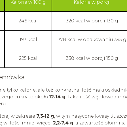
Kalorie w 100 g
Kalorie w porcji
246 kcal
320 kcal w porcji 130 g
197 kcal
778 kcal w opakowaniu 395 g
225 kcal
338 kcal w porcji 150 g
kremówka
e tylko kalorie, ale też konkretna ilość makroskładni
z czego cukry to około
12‑14 g
. Taka ilość węglowodan
ru.
ciej w zakresie
7,3‑12 g
, w tym nasycone kwasy tłuszc
ię w ilości mniej więcej
2,2‑7,4 g
, a zawartość błonnika 