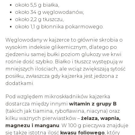
około 5,5 g białka,
około 34 g węglowodanów,
około 2,2 g tłuszczu,
około 1,1 g błonnika pokarmowego.
Węglowodany w kajzerce to głównie skrobia o
wysokim indeksie glikemicznym, dlatego po
zjedzeniu samej bułki poziom glukozy we krwi
rośnie dość szybko. Białko i tłuszcz występują w
mniejszych ilościach, ale wciąż zwiększają sytość
posiłku, zwłaszcza gdy kajzerka jest jedzona z
dodatkami.
Pod względem mikroskładników kajzerka
dostarcza między innymi
witamin z grupy B
(takich jak tiamina, ryboflawina, niacyna) oraz
kilku ważnych pierwiastków –
żelaza, wapnia,
magnezu i manganu
. W 100 g pieczywa znajduje
się także istotna ilość
kwasu foliowego
, który