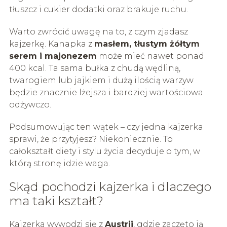
tłuszcz i cukier dodatki oraz brakuje ruchu.
Warto zwrócić uwagę na to, z czym zjadasz
kajzerkę. Kanapka z
masłem, tłustym żółtym
serem i majonezem
może mieć nawet ponad
400 kcal. Ta sama bułka z chudą wędliną,
twarogiem lub jajkiem i dużą ilością warzyw
będzie znacznie lżejsza i bardziej wartościowa
odżywczo.
Podsumowując ten wątek – czy jedna kajzerka
sprawi, że przytyjesz? Niekoniecznie. To
całokształt diety i stylu życia decyduje o tym, w
którą stronę idzie waga.
Skąd pochodzi kajzerka i dlaczego
ma taki kształt?
Kajzerka wywodzi się z
Austrii
, gdzie zaczęto ją