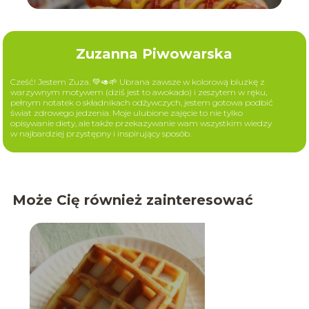
Zuzanna Piwowarska
Cześć! Jestem Zuza. 💚🥑🌱 Ubrana zawsze w kolorową bluzkę z
warzywnym motywem (dziś jest to awokado) i zeszytem w ręku,
pełnym notatek o składnikach odżywczych, jestem gotowa podbić
świat zdrowego jedzenia. Moje ulubione zajęcie to nie tylko
opisywanie diety, ale także przekazywanie wam wszystkim wiedzy
w najbardziej przystępny i inspirujący sposób.
Może Cię również zainteresować