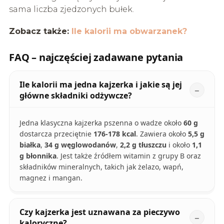
sama liczba zjedzonych bułek.
Zobacz także:
Ile kalorii ma obwarzanek?
FAQ – najczęściej zadawane pytania
Ile kalorii ma jedna kajzerka i jakie są jej
główne składniki odżywcze?
Jedna klasyczna kajzerka pszenna o wadze około
60 g
dostarcza przeciętnie
176-178 kcal
. Zawiera około
5,5 g
białka
,
34 g węglowodanów
,
2,2 g tłuszczu
i około
1,1
g błonnika
. Jest także źródłem witamin z grupy B oraz
składników mineralnych, takich jak żelazo, wapń,
magnez i mangan.
Czy kajzerka jest uznawana za pieczywo
kaloryczne?