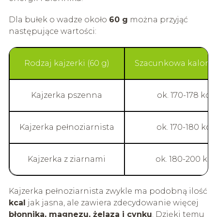
Dla bułek o wadze około
60 g
można przyjąć
następujące wartości:
Rodzaj kajzerki (60 g)
Szacunkowa kaloryc
Kajzerka pszenna
ok. 170-178 kca
Kajzerka pełnoziarnista
ok. 170-180 kca
Kajzerka z ziarnami
ok. 180-200 kca
Kajzerka pełnoziarnista zwykle ma podobną ilość
kcal
jak jasna, ale zawiera zdecydowanie więcej
błonnika, magnezu, żelaza i cynku
. Dzięki temu