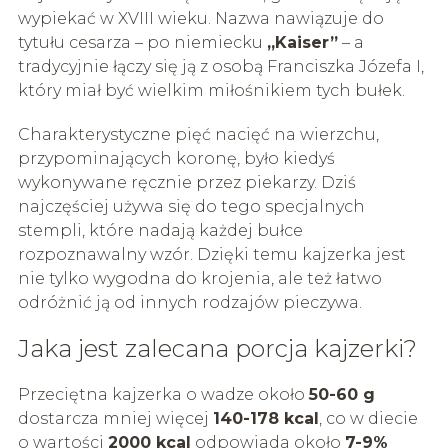
wypiekać w XVIII wieku. Nazwa nawiązuje do
tytułu cesarza – po niemiecku
„Kaiser”
– a
tradycyjnie łączy się ją z osobą Franciszka Józefa I,
który miał być wielkim miłośnikiem tych bułek.
Charakterystyczne pięć nacięć na wierzchu,
przypominających koronę, było kiedyś
wykonywane ręcznie przez piekarzy. Dziś
najczęściej używa się do tego specjalnych
stempli, które nadają każdej bułce
rozpoznawalny wzór. Dzięki temu kajzerka jest
nie tylko wygodna do krojenia, ale też łatwo
odróżnić ją od innych rodzajów pieczywa.
Jaka jest zalecana porcja kajzerki?
Przeciętna kajzerka o wadze około
50-60 g
dostarcza mniej więcej
140-178 kcal
, co w diecie
o wartości
2000 kcal
odpowiada około
7-9%