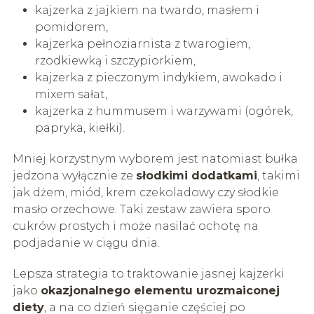
kajzerka z jajkiem na twardo, masłem i
pomidorem,
kajzerka pełnoziarnista z twarogiem,
rzodkiewką i szczypiorkiem,
kajzerka z pieczonym indykiem, awokado i
mixem sałat,
kajzerka z hummusem i warzywami (ogórek,
papryka, kiełki).
Mniej korzystnym wyborem jest natomiast bułka
jedzona wyłącznie ze
słodkimi dodatkami
, takimi
jak dżem, miód, krem czekoladowy czy słodkie
masło orzechowe. Taki zestaw zawiera sporo
cukrów prostych i może nasilać ochotę na
podjadanie w ciągu dnia.
Lepsza strategia to traktowanie jasnej kajzerki
jako
okazjonalnego elementu urozmaiconej
diety
, a na co dzień sięganie częściej po