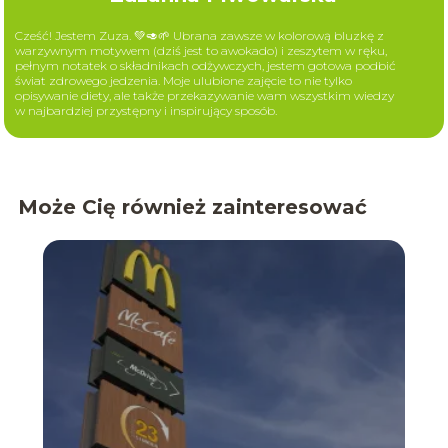
Cześć! Jestem Zuza. 💚🥑🌱 Ubrana zawsze w kolorową bluzkę z
warzywnym motywem (dziś jest to awokado) i zeszytem w ręku,
pełnym notatek o składnikach odżywczych, jestem gotowa podbić
świat zdrowego jedzenia. Moje ulubione zajęcie to nie tylko
opisywanie diety, ale także przekazywanie wam wszystkim wiedzy
w najbardziej przystępny i inspirujący sposób.
Może Cię również zainteresować