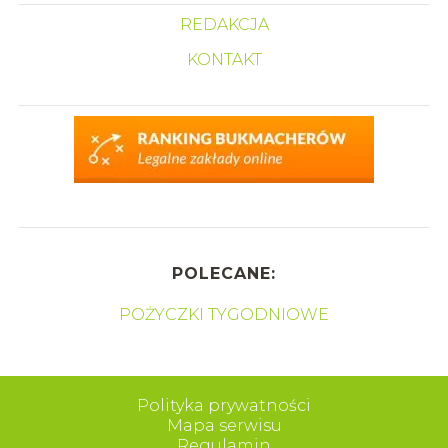
REDAKCJA
KONTAKT
POLECANE:
POŻYCZKI TYGODNIOWE
Polityka prywatności
Mapa serwisu
Regulamin