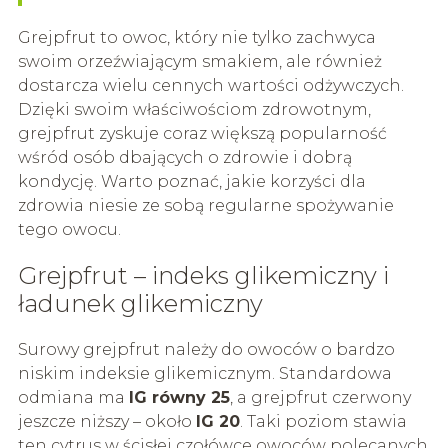
Grejpfrut to owoc, który nie tylko zachwyca
swoim orzeźwiającym smakiem, ale również
dostarcza wielu cennych wartości odżywczych.
Dzięki swoim właściwościom zdrowotnym,
grejpfrut zyskuje coraz większą popularność
wśród osób dbających o zdrowie i dobrą
kondycję. Warto poznać, jakie korzyści dla
zdrowia niesie ze sobą regularne spożywanie
tego owocu.
Grejpfrut – indeks glikemiczny i
ładunek glikemiczny
Surowy grejpfrut należy do owoców o bardzo
niskim indeksie glikemicznym. Standardowa
odmiana ma
IG równy 25
, a grejpfrut czerwony
jeszcze niższy – około
IG 20
. Taki poziom stawia
ten cytrus w ścisłej czołówce owoców polecanych