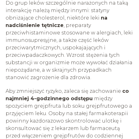
Do grup leków szczególnie narażonych na taką
interakcję należą między innymi: statyny
obniżające cholesterol, niektóre leki
na
nadciśnienie tętnicze
, preparaty
przeciwhistaminowe stosowane w alergiach, leki
immunosupresyjne, a także część leków
przeciwarytmicznych, uspokajających i
przeciwpadaczkowych. Wzrost stężenia tych
substancji w organizmie może wywołać działania
niepożądane, a w skrajnych przypadkach
stanowić zagrożenie dla zdrowia.
Aby zmniejszyć ryzyko, zaleca się zachowanie
co
najmniej 4-godzinnego odstępu
między
spożyciem grejpfruta lub soku grejpfrutowego a
przyjęciem leku. Osoby na stałej farmakoterapii
powinny każdorazowo skontrolować ulotkę i
skonsultować się z lekarzem lub farmaceutą
przed włączeniem grejpfrutów do codziennej