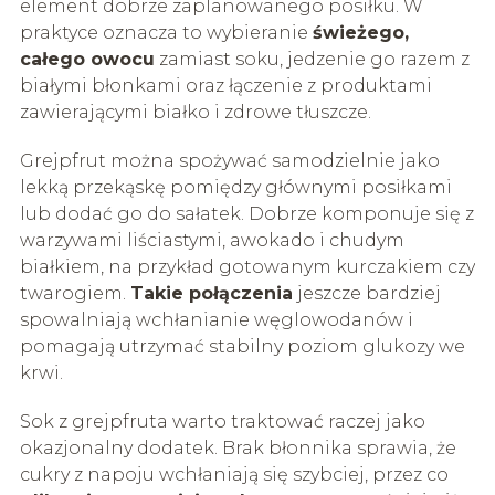
element dobrze zaplanowanego posiłku. W
praktyce oznacza to wybieranie
świeżego,
całego owocu
zamiast soku, jedzenie go razem z
białymi błonkami oraz łączenie z produktami
zawierającymi białko i zdrowe tłuszcze.
Grejpfrut można spożywać samodzielnie jako
lekką przekąskę pomiędzy głównymi posiłkami
lub dodać go do sałatek. Dobrze komponuje się z
warzywami liściastymi, awokado i chudym
białkiem, na przykład gotowanym kurczakiem czy
twarogiem.
Takie połączenia
jeszcze bardziej
spowalniają wchłanianie węglowodanów i
pomagają utrzymać stabilny poziom glukozy we
krwi.
Sok z grejpfruta warto traktować raczej jako
okazjonalny dodatek. Brak błonnika sprawia, że
cukry z napoju wchłaniają się szybciej, przez co