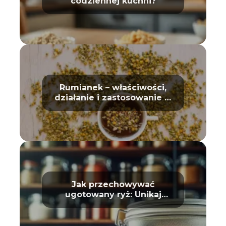
codziennej kuchni?
Rumianek – właściwości,
działanie i zastosowanie w
domu oraz kosmetyce
Jak przechowywać
ugotowany ryż: Unikaj
zepsucia