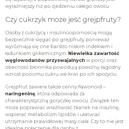
wyraźniejszy niż po zjedzeniu całego owocu.
Czy cukrzyk może jeść grejpfruty?
Osoby z cukrzycą i insulinoopornością mogą
bezpiecznie sięgać po grejpfruty, ponieważ
wyróżniają się one bardzo niskim indeksem i
ładunkiem glikemicznym.
Niewielka zawartość
węglowodanów przyswajalnych
w porcji oraz
obecność błonnika powodują powolny, łagodny
wzrost poziomu cukru we krwi po ich spożyciu.
Grejpfrut zawiera także cenny flawonoid –
naringeninę
, która odpowiada za
charakterystyczną goryczkę owocu. Związek ten
może poprawiać wrażliwość tkanek na insulinę,
wspierać metabolizm lipidów i ułatwiać
utrzymanie prawidłowej masy ciała. Czy to nie jest
idealne połączenie dla osoby z