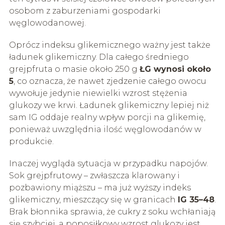
osobom z zaburzeniami gospodarki
węglowodanowej.
Oprócz indeksu glikemicznego ważny jest także
ładunek glikemiczny. Dla całego średniego
grejpfruta o masie około 250 g
ŁG wynosi około
5
, co oznacza, że nawet zjedzenie całego owocu
wywołuje jedynie niewielki wzrost stężenia
glukozy we krwi. Ładunek glikemiczny lepiej niż
sam IG oddaje realny wpływ porcji na glikemię,
ponieważ uwzględnia ilość węglowodanów w
produkcie.
Inaczej wygląda sytuacja w przypadku napojów.
Sok grejpfrutowy – zwłaszcza klarowany i
pozbawiony miąższu – ma już wyższy indeks
glikemiczny, mieszczący się w granicach
IG 35–48
.
Brak błonnika sprawia, że cukry z soku wchłaniają
się szybciej, a poposiłkowy wzrost glukozy jest