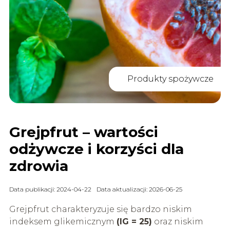
Produkty spożywcze
Grejpfrut – wartości
odżywcze i korzyści dla
zdrowia
Data publikacji: 2024-04-22
Data aktualizacji: 2026-06-25
Grejpfrut charakteryzuje się bardzo niskim
indeksem glikemicznym
(IG = 25)
oraz niskim