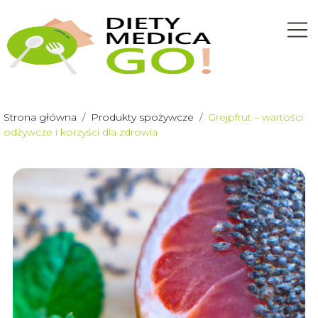
Strona główna
/
Produkty spożywcze
/
Grejpfrut – wartości
odżywcze i korzyści dla zdrowia