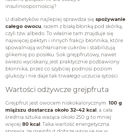
insulinoopornością?
U diabetyków najlepiej sprawdza się
spożywanie
całego owocu
, razem z białą błonką pod skórką,
czyli tzw. albedo. To właśnie tam znajduje się
najwięcej pektyn i innych frakcji błonnika, które
spowalniają wchłanianie cukrów i stabilizują
glikemię po posiłku. Sok grejpfrutowy, nawet
świeżo wyciskany, jest praktycznie pozbawiony
błonnika, przez co szybciej podnosi poziom
glukozy i nie daje tak trwałego uczucia sytości.
Wartości odżywcze grejpfruta
Grejpfrut jest owocem niskokalorycznym.
100 g
miąższu dostarcza około 32–42 kcal
, a cała
średnia sztuka ważąca około 250 g to mniej
więcej
80 kcal
. Taka wartość energetyczna
sprawia, że grejpfrut dobrze wpisuje się w