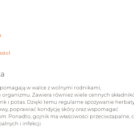
a
ości
ka
e pomagają w walce z wolnymi rodnikami,
ię organizmu. Zawiera również wiele cennych składni
ynk i potas. Dzięki temu regularne spożywanie herbaty
owy, poprawiać kondycję skóry oraz wspomagać
ym. Ponadto, gojnik ma właściwości przeciwzapalne, 
nych i infekcji.