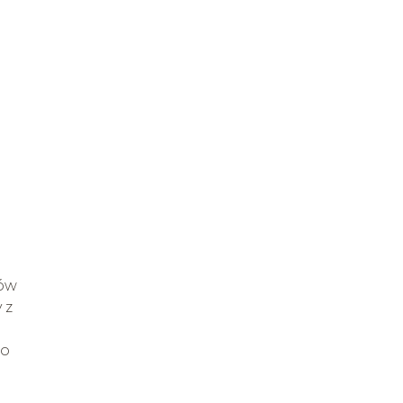
ków
 z
co