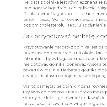
Herbata z gojnika jest również znana ze
pomagać w łagodzeniu dolegliwości żołądk
Działa również łagodząco na układ nerwo
bezsennością. Warto również wspomnieć, 
poziom cholesterolu i regulując ciśnienie 
Jak przygotować herbatę z go
Przygotowanie herbaty z gojnika jest bard
pozostawić do zaparzenia na około dzies
lub imbir, aby wzbogacić smak i dodatkow
nie gotować gojnika, ponieważ wysoka te
zawarte w roślinie. Herbata z gojnika moż
czyni ją idealnym napojem na każdą porę 
Warto pamiętać, że gojnik można również
używany do przemywania skóry, co może p
skórnych. Można go również dodawać do ką
przypadku stosowania zewnętrznego, wart