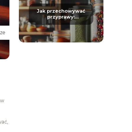
Jak przechowywać
przyprawy:
Długotrwałość i
aromat
ze
 w
wać,