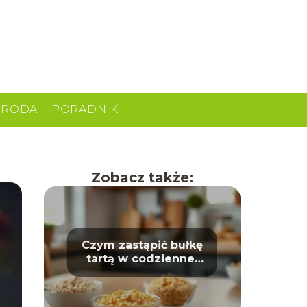
URODA
PORADNIK
Zobacz także:
Czym zastąpić bułkę
tartą w codziennej
kuchni?