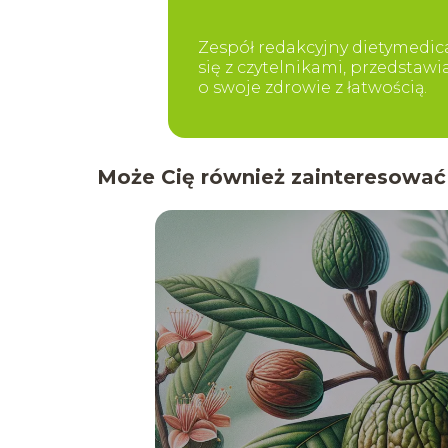
Zespół redakcyjny dietymedica
się z czytelnikami, przedstaw
o swoje zdrowie z łatwością.
Może Cię również zainteresować