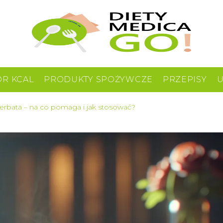
OR KCAL
PRODUKTY SPOŻYWCZE
PRZEPISY
herbata – na co pomaga i jak stosować?