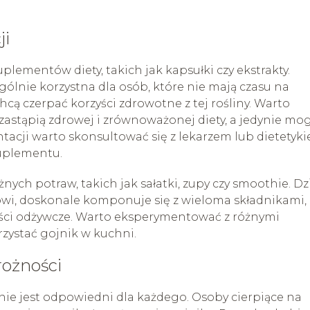
ji
lementów diety, takich jak kapsułki czy ekstrakty.
lnie korzystna dla osób, które nie mają czasu na
cą czerpać korzyści zdrowotne z tej rośliny. Warto
zastąpią zdrowej i zrównoważonej diety, a jedynie mog
acji warto skonsultować się z lekarzem lub dietetyki
uplementu.
ch potraw, takich jak sałatki, zupy czy smoothie. Dz
i, doskonale komponuje się z wieloma składnikami,
ci odżywcze. Warto eksperymentować z różnymi
rzystać gojnik w kuchni.
rożności
nie jest odpowiedni dla każdego. Osoby cierpiące na