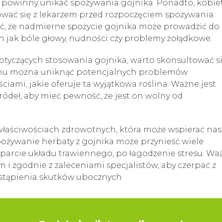
ch powinny unikać spożywania gojnika. Ponadto, kobie
tować się z lekarzem przed rozpoczęciem spożywania
ać, że nadmierne spożycie gojnika może prowadzić do
 jak bóle głowy, nudności czy problemy żołądkowe.
tyczących stosowania gojnika, warto skonsultować si
i temu można uniknąć potencjalnych problemów
ściami, jakie oferuje ta wyjątkowa roślina. Ważne jest
ódeł, aby mieć pewność, że jest on wolny od
właściwościach zdrowotnych, która może wspierać nas
ożywanie herbaty z gojnika może przynieść wiele
sparcie układu trawiennego, po łagodzenie stresu. Wa
m i zgodnie z zaleceniami specjalistów, aby czerpać z
wystąpienia skutków ubocznych.