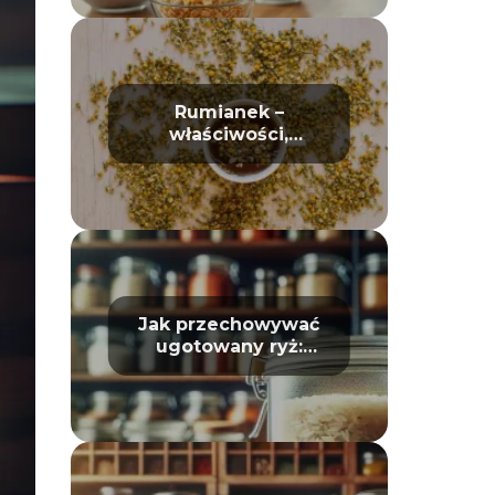
Rumianek –
właściwości,
działanie i
zastosowanie w
domu oraz
kosmetyce
Jak przechowywać
ugotowany ryż:
Unikaj zepsucia