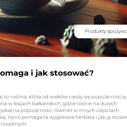
Produkty spożywc
pomaga i jak stosować?
, to roślina, która od wieków cieszy się popularnością
ona w krajach bałkańskich, gdzie rośnie na dużych
zyskał na popularności również w innych częściach
się, na co pomaga ta wyjątkowa herbata i jak ją stoso
zdrowotnych.