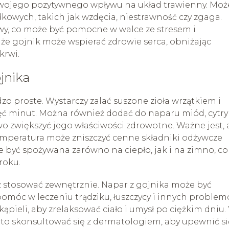
 swojego pozytywnego wpływu na układ trawienny. Moż
owych, takich jak wzdęcia, niestrawność czy zgaga.
wy, co może być pomocne w walce ze stresem i
że gojnik może wspierać zdrowie serca, obniżając
krwi.
jnika
zo proste. Wystarczy zalać suszone zioła wrzątkiem i
ięć minut. Można również dodać do naparu miód, cytr
o zwiększyć jego właściwości zdrowotne. Ważne jest, 
mperatura może zniszczyć cenne składniki odżywcze
e być spożywana zarówno na ciepło, jak i na zimno, co
roku.
 stosować zewnętrznie. Napar z gojnika może być
omóc w leczeniu trądziku, łuszczycy i innych proble
pieli, aby zrelaksować ciało i umysł po ciężkim dniu.
o skonsultować się z dermatologiem, aby upewnić si