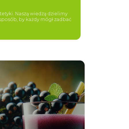
etyki. Naszą wiedzą dzielimy
y sposób, by każdy mógł zadbać