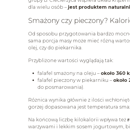
grupy B. Ciecierzyca wspiera układ krążeni
dla wielu osób –
jest produktem natural
Smażony czy pieczony? Kalor
Od sposobu przygotowania bardzo mocno zale
sama porcja masy może mieć różną wartość
olej, czy do piekarnika.
Przybliżone wartości wyglądają tak:
falafel smażony na oleju –
około 360 k
falafel pieczony w piekarniku –
około 
do posmarowania).
Różnica wynika głównie z ilości wchłonięte
gorzej dopasowana jest temperatura smażen
Na końcową liczbę kilokalorii wpływa też
r
warzywami i lekkim sosem jogurtowym, bila