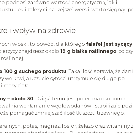
, co podnosi zarówno wartość energetyczną, jak i
tu. Jeśli zależy ci na lżejszej wersji, warto sięgnąć p
cze i wpływ na zdrowie
groch włoski, to powód, dla którego
falafel jest sycący
ierzycy znajdziesz około
19 g białka roślinnego
, co cz
roślinnej.
na 100 g suchego produktu
. Taka ilość sprawia, że dani
 we krwi, a uczucie sytości utrzymuje się długo po
i masy ciała.
ny – około 30
. Dzięki temu jest polecana osobom z
spowalnia wchłanianie węglowodanów i stabilizuje poz
może pomagać zmniejszać ilość tłuszczu trzewnego.
alnych: potas, magnez, fosfor, żelazo oraz witaminy 