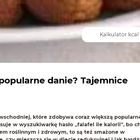
Kalkulator kcal
to popularne danie? Tajemnice
kowschodniej, które zdobywa coraz większą popularn
isuje w wyszukiwarkę hasło
„falafel ile kalorii”
, bo c
aniem roślinnym i zdrowym, to są też smażone w
e, czy mieszczą się w diecie redukcyjnej i jak bard