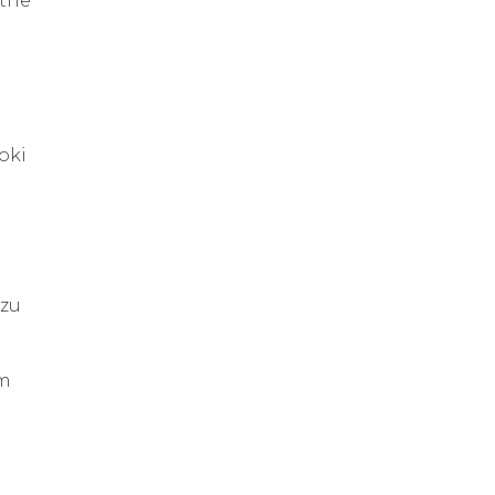
otne
oki
czu
im