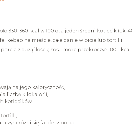
ło 330–360 kcal w 100 g, a jeden średni kotlecik (ok. 4
fel kebab na mieście, całe danie w picie lub tortilli
 porcja z dużą ilością sosu może przekroczyć 1000 kcal.
ływają na jego kaloryczność,
 liczbę kilokalorii,
ch kotlecików,
ortilli,
i czym różni się falafel z bobu.