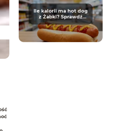
Ile kalorii ma hot dog
z Żabki? Sprawdź
wartości odżywcze
ość
hoć
zo