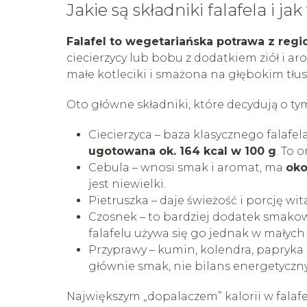
Jakie są składniki falafela i j
Falafel to wegetariańska potrawa z reg
ciecierzycy lub bobu z dodatkiem ziół i a
małe kotleciki i smażona na głębokim tłus
Oto główne składniki, które decydują o tym,
Ciecierzyca – baza klasycznego falafel
ugotowana ok. 164 kcal w 100 g
. To 
Cebula – wnosi smak i aromat, ma
oko
jest niewielki.
Pietruszka – daje świeżość i porcję w
Czosnek – to bardziej dodatek smakowy
falafelu używa się go jednak w małych 
Przyprawy – kumin, kolendra, papryka 
głównie smak, nie bilans energetyczny
Największym „dopalaczem” kalorii w falafe