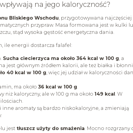
ak wpływają na jego kaloryczność?
ionu Bliskiego Wschodu
, przygotowywana najczęściej 
romatycznych przypraw. Masa formowana jest w kulki l
zczu, stąd wysoka gęstość energetyczna dania.
 ile energii dostarcza falafel:
a.
Sucha ciecierzyca ma około 364 kcal w 100 g
, a
ona jest głównym źródłem kalorii, ale też białka i błonni
ło 40 kcal w 100 g
, więc jej udział w kaloryczności da
itamin, ma około
36 kcal w 100 g
.
 niż kaloryczny, ale w 100 g ma około
149 kcal
. W
ilościach.
i inne aromaty są bardzo niskokaloryjne, a zmieniają
.
lu jest
tłuszcz użyty do smażenia
. Mocno rozgrzany o