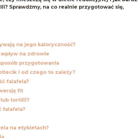
tilli? Sprawdźmy, na co realnie przygotować się,
pływają na jego kaloryczność?
i wpływ na zdrowie
 sposób przygotowania
kotlecik i od czego to zależy?
ć falafela?
ersję fit
lub tortilli?
 falafela?
ela na etykietach?
ia