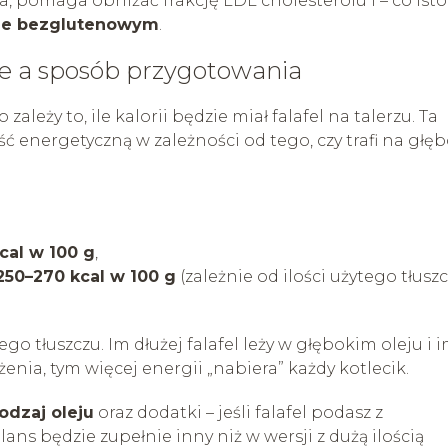
a, pomaga obniżać frakcję LDL cholesterolu i – co ist
nie bezglutenowym
.
ie a sposób przygotowania
ży to, ile kalorii będzie miał falafel na talerzu. Ta
 energetyczną w zależności od tego, czy trafi na głęb
cal w 100 g
,
250–270 kcal w 100 g
(zależnie od ilości użytego tłusz
go tłuszczu. Im dłużej falafel leży w głębokim oleju i 
ia, tym więcej energii „nabiera” każdy kotlecik.
odzaj oleju
oraz dodatki – jeśli falafel podasz z
ns będzie zupełnie inny niż w wersji z dużą ilością