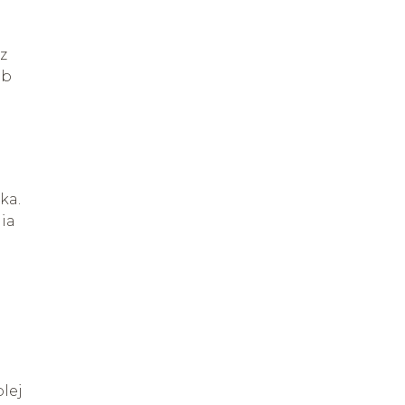
z
ub
ka.
nia
lej