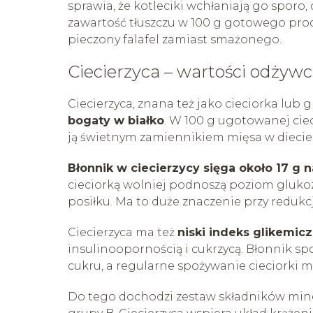
sprawia, że kotleciki wchłaniają go sporo
zawartość tłuszczu w 100 g gotowego produk
pieczony falafel zamiast smażonego.
Ciecierzyca – wartości odżyw
Ciecierzyca, znana też jako cieciorka lub 
bogaty w białko
. W 100 g ugotowanej ciec
ją świetnym zamiennikiem mięsa w diecie 
Błonnik w ciecierzycy sięga około 17 g 
cieciorką wolniej podnoszą poziom glukozy
posiłku. Ma to duże znaczenie przy redukcj
Ciecierzyca ma też
niski indeks glikemicz
insulinoopornością i cukrzycą. Błonnik 
cukru, a regularne spożywanie cieciorki 
Do tego dochodzi zestaw składników miner