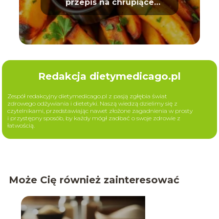
przepis na chrupiące
ziemniaki
Redakcja dietymedicago.pl
Zespół redakcyjny dietymedicago.pl z pasją zgłębia świat
zdrowego odżywiania i dietetyki. Naszą wiedzą dzielimy się z
czytelnikami, przedstawiając nawet złożone zagadnienia w prosty
i przystępny sposób, by każdy mógł zadbać o swoje zdrowie z
łatwością.
Może Cię również zainteresować