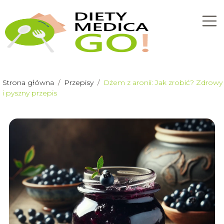
Strona główna
/
Przepisy
/
Dżem z aronii: Jak zrobić? Zdrowy
i pyszny przepis