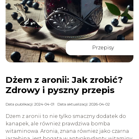
Przepisy
Dżem z aronii: Jak zrobić?
Zdrowy i pyszny przepis
Data publikacji: 2024-04-01
Data aktualizacji: 2026-04-02
Dżem z aronii to nie tylko smaczny dodatek do
kanapek, ale również prawdziwa bomba
witaminowa. Aronia, znana również jako czarna
jarzębina, jest bogata w antyoksydanty, witaminy