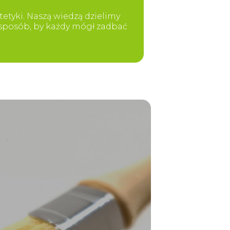
etyki. Naszą wiedzą dzielimy
y sposób, by każdy mógł zadbać