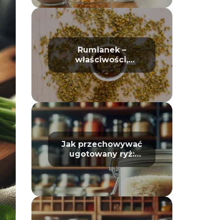
Rumianek –
właściwości,
działanie i
zastosowanie w
domu oraz
kosmetyce
Jak przechowywać
ugotowany ryż:
Unikaj zepsucia