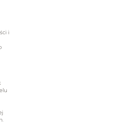
ci i
o
k
elu
d
ej
h.