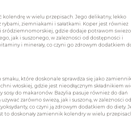
ć kolendrę w wielu przepisach. Jego delikatny, lekko
rybami, ziemniakami i sałatkami. Koper jest również
i śródziemnomorskiej, gdzie dodaje potrawom świeżoś
go, jak i suszonego, w zależności od dostępności i
 witaminy i minerały, co czyni go zdrowym dodatkiem d
m smaku, które doskonale sprawdza się jako zamienni
chni włoskiej, gdzie jest nieodłącznym składnikiem wi
 czy sosy do makaronów. Bazylia pasuje również do dań
używać zarówno świeżą, jak i suszoną, w zależności o
yoksydanty, co czyni ją zdrowym dodatkiem do diety. J
st to doskonały zamiennik kolendry w wielu przepisac