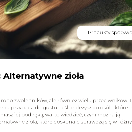
Produkty spożywc
 Alternatywne zioła
grono zwolenników, ale również wielu przeciwników. J
mu przypada do gustu. Jeśli należysz do osób, które n
 masz jej pod ręką, warto wiedzieć, czym można ją
ernatywne zioła, które doskonale sprawdzą się w różn