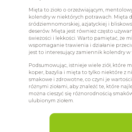
Mięta to zioło o orzeźwiającym, mentol
kolendry w niektórych potrawach. Mięta 
śródziemnomorskiej, azjatyckiej i bliskow
deserów. Mięta jest również często używ
świeżości i lekkości. Warto pamiętać, że 
wspomaganie trawienia i działanie przeciw
jest to interesujący zamiennik kolendry w
Podsumowując, istnieje wiele ziół, które 
koper, bazylia i mięta to tylko niektóre z 
smakowe i zdrowotne, co czyni je wartoś
różnymi ziołami, aby znaleźć te, które na
można cieszyć się różnorodnością smaków 
ulubionym ziołem.