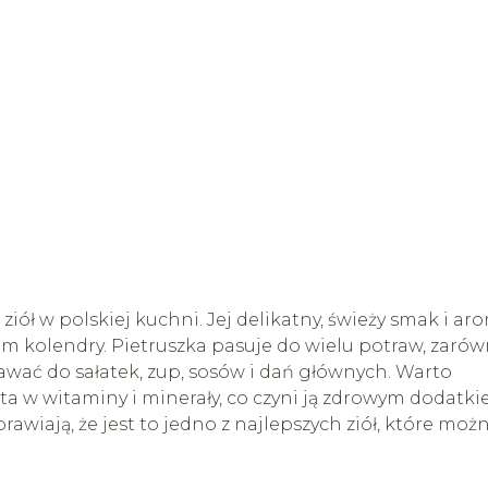
ziół w polskiej kuchni. Jej delikatny, świeży smak i ar
em kolendry. Pietruszka pasuje do wielu potraw, zaró
awać do sałatek, zup, sosów i dań głównych. Warto
ta w witaminy i minerały, co czyni ją zdrowym dodatk
rawiają, że jest to jedno z najlepszych ziół, które moż