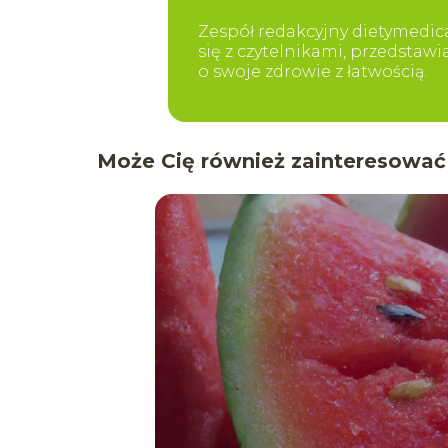
Zespół redakcyjny dietymedica
się z czytelnikami, przedstaw
o swoje zdrowie z łatwością.
Może Cię również zainteresować