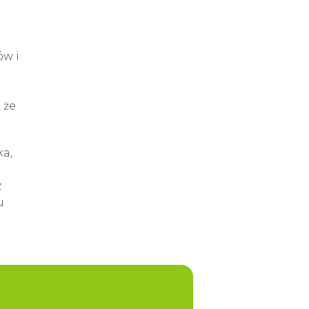
ów i
 że
ka,
z
u