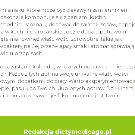
owym smaku, które może być ciekawym zamiennikiem
doskonale komponuje się z daniami kuchni
schodniej. Można ją dodawać do sałatek, sosów, napoj
ana w kuchni marokańskiej, gdzie dodaje potrawom
mięta ma również właściwości zdrowotne, takie jak
bakteryjne. Jej orzeźwiający smak i aromat sprawiają,
 wielu przepisach.
mogą zastąpić kolendrę w różnych potrawach. Pietrusz
nich. Każde z tych ziół ma swoje unikalne właściwości
ciowymi dodatkami do diety. Warto eksperymentować 
jlepiej pasują do Twoich ulubionych potraw. Dzięki tem
i aromatów, nawet jeśli kolendra nie jest Twoim
Redakcja dietymedicago.pl