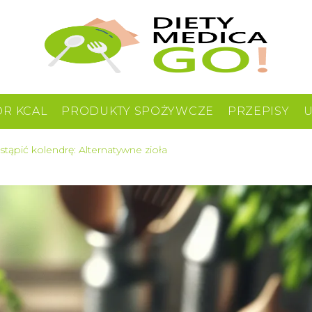
OR KCAL
PRODUKTY SPOŻYWCZE
PRZEPISY
tąpić kolendrę: Alternatywne zioła