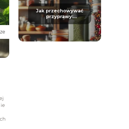
Jak przechowywać
przyprawy:
Długotrwałość i
aromat
ze
ej
ie
ych