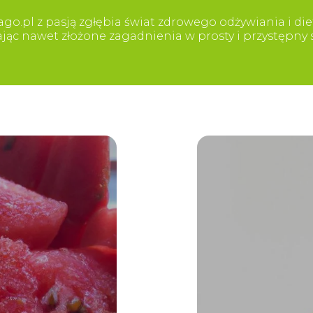
go.pl z pasją zgłębia świat zdrowego odżywiania i diet
iając nawet złożone zagadnienia w prosty i przystępn