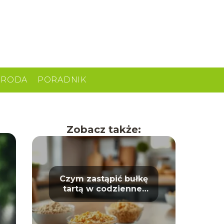
URODA
PORADNIK
Zobacz także:
Czym zastąpić bułkę
tartą w codziennej
kuchni?