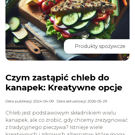
Produkty spożywcze
Czym zastąpić chleb do
kanapek: Kreatywne opcje
Data publikacji: 2024-04-09
Data aktualizacji: 2026-05-29
Chleb jest podstawowym składnikiem wielu
kanapek, ale co zrobić, gdy chcemy zrezygnować
z tradycyjnego pieczywa? Istnieje wiele
kreatywnych i zdrowych alternatyw, które mogą