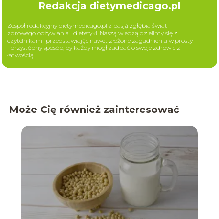
Redakcja dietymedicago.pl
Zespół redakcyjny dietymedicago.pl z pasją zgłębia świat
zdrowego odżywiania i dietetyki. Naszą wiedzą dzielimy się z
czytelnikami, przedstawiając nawet złożone zagadnienia w prosty
i przystępny sposób, by każdy mógł zadbać o swoje zdrowie z
łatwością.
Może Cię również zainteresować