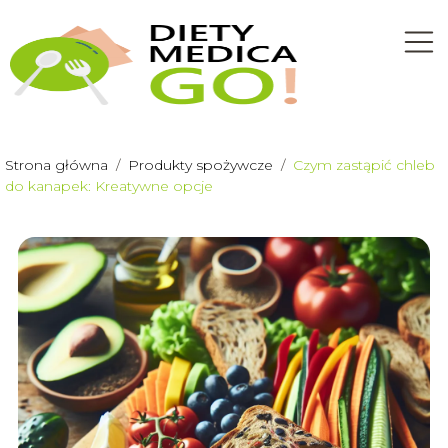
Strona główna
/
Produkty spożywcze
/
Czym zastąpić chleb
do kanapek: Kreatywne opcje