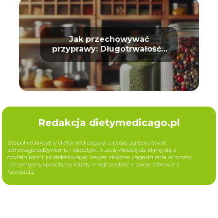
Jak przechowywać
przyprawy: Długotrwałość i
aromat
Redakcja dietymedicago.pl
Zespół redakcyjny dietymedicago.pl z pasją zgłębia świat
zdrowego odżywiania i dietetyki. Naszą wiedzą dzielimy się z
czytelnikami, przedstawiając nawet złożone zagadnienia w prosty
i przystępny sposób, by każdy mógł zadbać o swoje zdrowie z
łatwością.