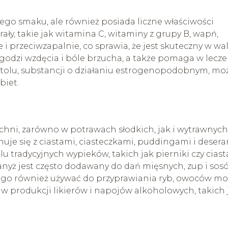
go smaku, ale również posiada liczne właściwości
ały, takie jak witamina C, witaminy z grupy B, wapń,
 i przeciwzapalnie, co sprawia, że jest skuteczny w wa
agodzi wzdęcia i bóle brzucha, a także pomaga w lecz
netolu, substancji o działaniu estrogenopodobnym, mo
biet.
i
chni, zarówno w potrawach słodkich, jak i wytrawnych
e się z ciastami, ciasteczkami, puddingami i desera
 tradycyjnych wypieków, takich jak pierniki czy ciast
nyż jest często dodawany do dań mięsnych, zup i sos
go również używać do przyprawiania ryb, owoców mo
y w produkcji likierów i napojów alkoholowych, takich 