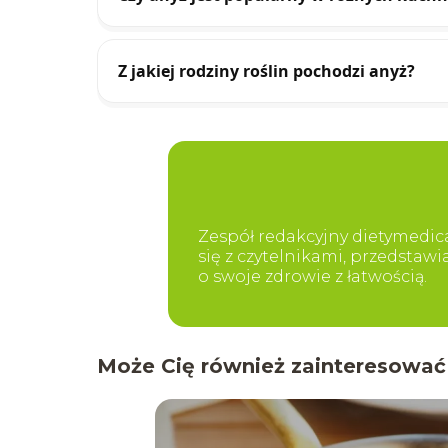
Z jakiej rodziny roślin pochodzi anyż?
Zespół redakcyjny dietymedica
się z czytelnikami, przedstaw
o swoje zdrowie z łatwością.
Może Cię również zainteresować