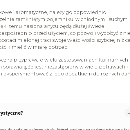
kowe i aromatyczne, należy go odpowiednio
czelnie zamkniętym pojemniku, w chłodnym i suchym
zięki temu nasiona anyżu będą dłużej świeże i
bezpośrednio przed użyciem, co pozwoli wydobyć z ni
staci mielonej traci swoje właściwości szybciej niż ca
ści i mielić w miarę potrzeb.
czna przyprawa o wielu zastosowaniach kulinarnych 
sprawiają, że jest niezastąpiony w wielu potrawach i
 i eksperymentować z jego dodatkiem do różnych dań
rystyczne?
żąca do rodziny selerowatych, której nasiona są wykorzystywane jak