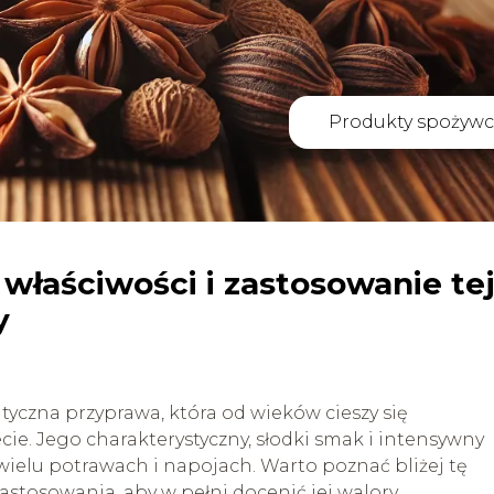
Produkty spożywc
 właściwości i zastosowanie tej
y
tyczna przyprawa, która od wieków cieszy się
ie. Jego charakterystyczny, słodki smak i intensywny
 wielu potrawach i napojach. Warto poznać bliżej tę
zastosowania, aby w pełni docenić jej walory.