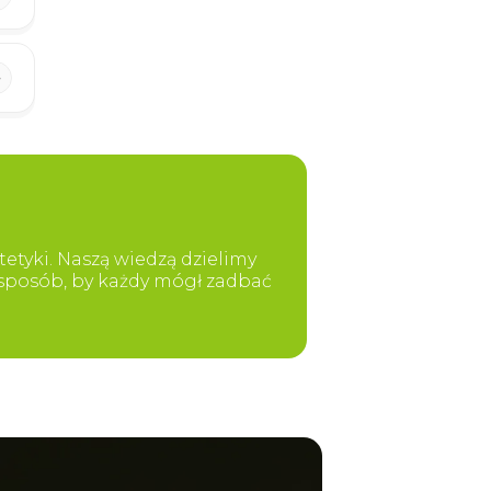
etyki. Naszą wiedzą dzielimy
y sposób, by każdy mógł zadbać