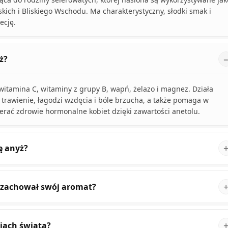
ich i Bliskiego Wschodu. Ma charakterystyczny, słodki smak i
ecję.
ż?
k witamina C, witaminy z grupy B, wapń, żelazo i magnez. Działa
trawienie, łagodzi wzdęcia i bóle brzucha, a także pomaga w
ierać zdrowie hormonalne kobiet dzięki zawartości anetolu.
ę anyż?
 zachował swój aromat?
iach świata?