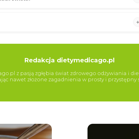
Redakcja dietymedicago.pl
go.pl z pasją zgłębia świat zdrowego odżywiania i diet
iając nawet złożone zagadnienia w prosty i przystępn