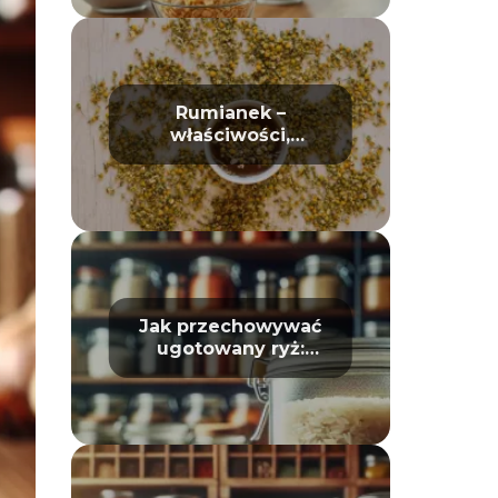
Rumianek –
właściwości,
działanie i
zastosowanie w
domu oraz
kosmetyce
Jak przechowywać
ugotowany ryż:
Unikaj zepsucia