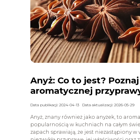
Anyż: Co to jest? Poznaj
aromatycznej przypraw
Data publikacji: 2024-04-13
Data aktualizacji: 2026-05-29
Anyż, znany również jako anyżek, to aroma
popularnością w kuchniach na całym świec
zapach sprawiają, że jest niezastąpiony w
niezwykłą przyprawę, jej właściwości oraz 