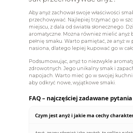
Aby anyż zachował swoje właściwości sma
przechowywać. Najlepiej trzymać go w sz
miejscu, z dala od światła słonecznego. D
aromatyczne. Można również mielić anyż 
pełnię smaku. Warto pamiętać, że anyż w po
nasiona, dlatego lepiej kupować go w cało
Podsumowując, anyż to niezwykle aromaty
zdrowotnych. Jego unikalny smak i zapach 
napojach. Warto mieć go w swojej kuchni
aby odkryć nowe, wyjątkowe smaki.
FAQ – najczęściej zadawane pytania
Czym jest anyż i jakie ma cechy charakte
Anyż, znany również jako anyżek, to roślina nale