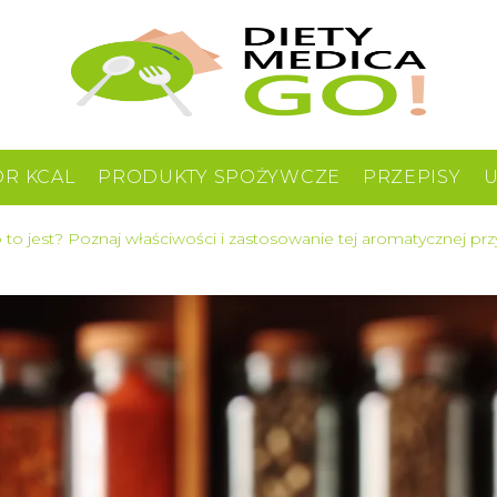
OR KCAL
PRODUKTY SPOŻYWCZE
PRZEPISY
 to jest? Poznaj właściwości i zastosowanie tej aromatycznej pr