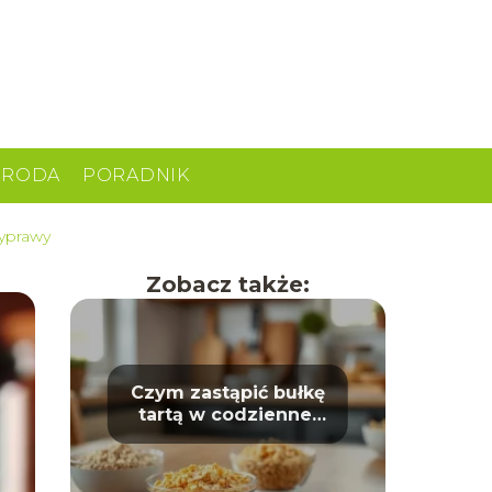
URODA
PORADNIK
zyprawy
Zobacz także:
Czym zastąpić bułkę
tartą w codziennej
kuchni?