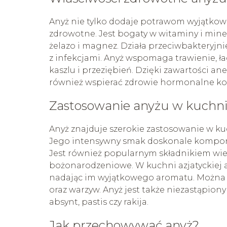
Anyż nie tylko dodaje potrawom wyjątkowe
zdrowotne. Jest bogaty w witaminy i miner
żelazo i magnez. Działa przeciwbakteryjnie
z infekcjami. Anyż wspomaga trawienie, ł
kaszlu i przeziębień. Dzięki zawartości a
również wspierać zdrowie hormonalne ko
Zastosowanie anyżu w kuchn
Anyż znajduje szerokie zastosowanie w ku
Jego intensywny smak doskonale komponuj
Jest również popularnym składnikiem wielu
bożonarodzeniowe. W kuchni azjatyckiej a
nadając im wyjątkowego aromatu. Można 
oraz warzyw. Anyż jest także niezastąpion
absynt, pastis czy rakija.
Jak przechowywać anyż?