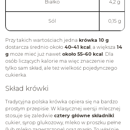
Białko
4,2 g
Sól
0,15 g
Przy takich wartościach jedna
krówka 10 g
dostarcza średnio około
40–41 kcal
, a większa
14
g
może mieć już nawet
około 55–60 kcal
. Dla
osób liczących kalorie ma więc znaczenie nie
tylko sam skład, ale też wielkość pojedynczego
cukierka.
Skład krówki
Tradycyjna polska krówka opiera się na bardzo
prostym przepisie. W klasycznej wersji mlecznej
stosuje się zaledwie
cztery główne składniki
:
cukier, syrop glukozowy, mleko w proszku pełne
(lub mleko zagęszczone) oraz masło. To właśnie