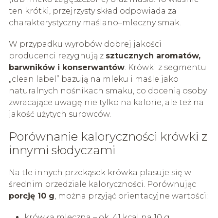
ten krótki, przejrzysty skład odpowiada za
charakterystyczny maślano–mleczny smak.
W przypadku wyrobów dobrej jakości
producenci rezygnują z
sztucznych aromatów,
barwników i konserwantów
. Krówki z segmentu
„clean label” bazują na mleku i maśle jako
naturalnych nośnikach smaku, co docenią osoby
zwracające uwagę nie tylko na kalorie, ale też na
jakość użytych surowców.
Porównanie kaloryczności krówki z
innymi słodyczami
Na tle innych przekąsek krówka plasuje się w
średnim przedziale kaloryczności. Porównując
porcję 10 g
, można przyjąć orientacyjne wartości:
krówka mleczna – ok. 41 kcal na 10 g,