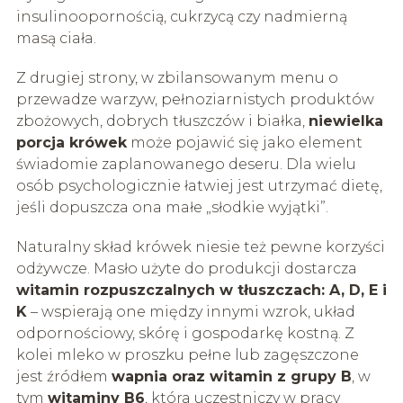
insulinoopornością, cukrzycą czy nadmierną
masą ciała.
Z drugiej strony, w zbilansowanym menu o
przewadze warzyw, pełnoziarnistych produktów
zbożowych, dobrych tłuszczów i białka,
niewielka
porcja krówek
może pojawić się jako element
świadomie zaplanowanego deseru. Dla wielu
osób psychologicznie łatwiej jest utrzymać dietę,
jeśli dopuszcza ona małe „słodkie wyjątki”.
Naturalny skład krówek niesie też pewne korzyści
odżywcze. Masło użyte do produkcji dostarcza
witamin rozpuszczalnych w tłuszczach: A, D, E i
K
– wspierają one między innymi wzrok, układ
odpornościowy, skórę i gospodarkę kostną. Z
kolei mleko w proszku pełne lub zagęszczone
jest źródłem
wapnia oraz witamin z grupy B
, w
tym
witaminy B6
, która uczestniczy w pracy