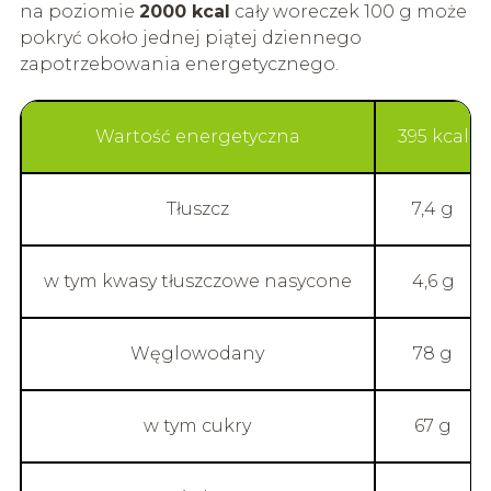
na poziomie
2000 kcal
cały woreczek 100 g może
pokryć około jednej piątej dziennego
zapotrzebowania energetycznego.
Wartość energetyczna
395 kcal
Tłuszcz
7,4 g
w tym kwasy tłuszczowe nasycone
4,6 g
Węglowodany
78 g
w tym cukry
67 g