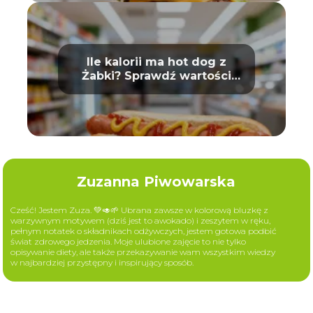
Ile kalorii ma hot dog z
Żabki? Sprawdź wartości
odżywcze
Zuzanna Piwowarska
Cześć! Jestem Zuza. 💚🥑🌱 Ubrana zawsze w kolorową bluzkę z
warzywnym motywem (dziś jest to awokado) i zeszytem w ręku,
pełnym notatek o składnikach odżywczych, jestem gotowa podbić
świat zdrowego jedzenia. Moje ulubione zajęcie to nie tylko
opisywanie diety, ale także przekazywanie wam wszystkim wiedzy
w najbardziej przystępny i inspirujący sposób.