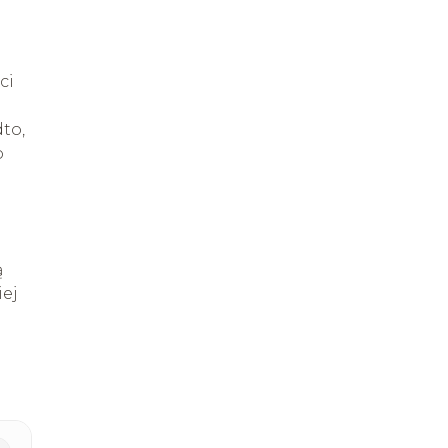
ci
to,
o
ą
iej