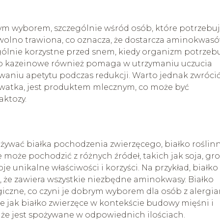
ym wyborem, szczególnie wśród osób, które potrzebu
t wolno trawiona, co oznacza, że dostarcza aminokwas
zególnie korzystne przed snem, kiedy organizm potrzeb
ałko kazeinowe również pomaga w utrzymaniu uczucia
waniu apetytu podczas redukcji. Warto jednak zwróci
rwatka, jest produktem mlecznym, co może być
aktozy.
ożywać białka pochodzenia zwierzęcego, białko roślin
e może pochodzić z różnych źródeł, takich jak soja, gro
je unikalne właściwości i korzyści. Na przykład, białko
, że zawiera wszystkie niezbędne aminokwasy. Białko
giczne, co czyni je dobrym wyborem dla osób z alergia
e jak białko zwierzęce w kontekście budowy mięśni i
, że jest spożywane w odpowiednich ilościach.