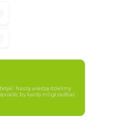
etyki. Naszą wiedzą dzielimy
y sposób, by każdy mógł zadbać