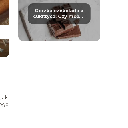
Gorzka czekolada a
cukrzyca: Czy można
bezpiecznie ją jeść?
 jak
iego