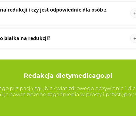
na redukcji i czy jest odpowiednie dla osób z
 białka na redukcji?
Redakcja dietymedicago.pl
go.pl z pasją zgłębia świat zdrowego odżywiania i diet
iając nawet złożone zagadnienia w prosty i przystępn