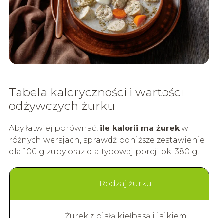
Tabela kaloryczności i wartości
odżywczych żurku
Aby łatwiej porównać,
ile kalorii ma żurek
w
różnych wersjach, sprawdź poniższe zestawienie
dla 100 g zupy oraz dla typowej porcji ok. 380 g.
Rodzaj żurku
Żurek z białą kiełbasą i jajkiem