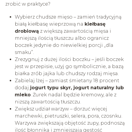
zrobić w praktyce?
Wybierz chudsze mięso – zamień tradycyjną
białą kiełbasę wieprzową na
kiełbasę
drobiową
z większą zawartością mięsa i
mniejszą ilością tłuszczu albo ogranicz
boczek jedynie do niewielkiej porcji „dla
smaku”.
Zrezygnuj z dużej ilości boczku – jeśli boczek
jest w przepisie, użyj go symbolicznie, a bazą
białka zrób jajka lub chudszy rodzaj mięsa.
Zabielaj lżej – zamiast śmietany 18 procent
dodaj
jogurt typu skyr, jogurt naturalny lub
mleko
. Żurek nadal będzie kremowy, ale z
niższą zawartością tłuszczu.
Zwiększ udział warzyw – dorzuć więcej
marchewki, pietruszki, selera, pora, czosnku.
Warzywa zwiększają objętość zupy, podnoszą
ilość błonnika i zmniejszają gęstość