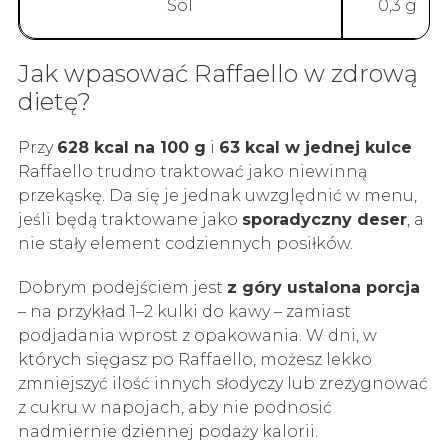
Sól
0,3 g
Jak wpasować Raffaello w zdrową
dietę?
Przy
628 kcal na 100 g
i
63 kcal w jednej kulce
Raffaello trudno traktować jako niewinną
przekąskę. Da się je jednak uwzględnić w menu,
jeśli będą traktowane jako
sporadyczny deser
, a
nie stały element codziennych posiłków.
Dobrym podejściem jest
z góry ustalona porcja
– na przykład 1–2 kulki do kawy – zamiast
podjadania wprost z opakowania. W dni, w
których sięgasz po Raffaello, możesz lekko
zmniejszyć ilość innych słodyczy lub zrezygnować
z cukru w napojach, aby nie podnosić
nadmiernie dziennej podaży kalorii.