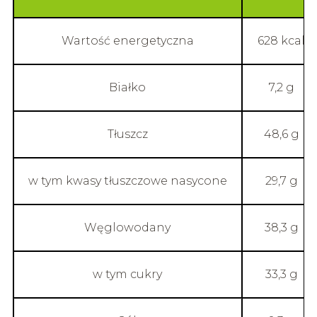
Wartość energetyczna
628 kcal
Białko
7,2 g
Tłuszcz
48,6 g
w tym kwasy tłuszczowe nasycone
29,7 g
Węglowodany
38,3 g
w tym cukry
33,3 g