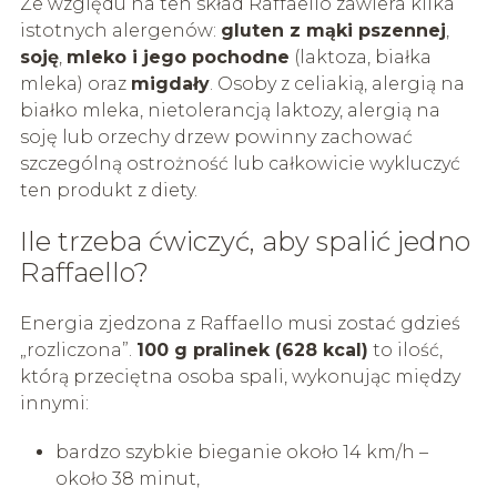
Ze względu na ten skład Raffaello zawiera kilka
istotnych alergenów:
gluten z mąki pszennej
,
soję
,
mleko i jego pochodne
(laktoza, białka
mleka) oraz
migdały
. Osoby z celiakią, alergią na
białko mleka, nietolerancją laktozy, alergią na
soję lub orzechy drzew powinny zachować
szczególną ostrożność lub całkowicie wykluczyć
ten produkt z diety.
Ile trzeba ćwiczyć, aby spalić jedno
Raffaello?
Energia zjedzona z Raffaello musi zostać gdzieś
„rozliczona”.
100 g pralinek (628 kcal)
to ilość,
którą przeciętna osoba spali, wykonując między
innymi:
bardzo szybkie bieganie około 14 km/h –
około 38 minut,