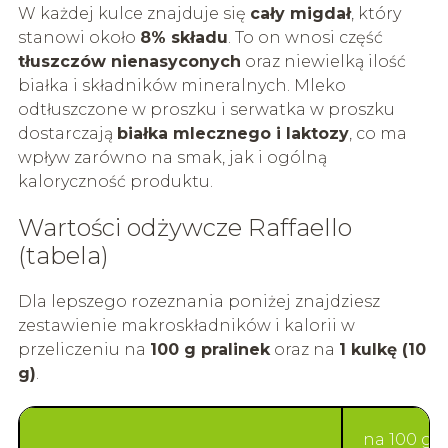
W każdej kulce znajduje się
cały migdał
, który
stanowi około
8% składu
. To on wnosi część
tłuszczów nienasyconych
oraz niewielką ilość
białka i składników mineralnych. Mleko
odtłuszczone w proszku i serwatka w proszku
dostarczają
białka mlecznego i laktozy
, co ma
wpływ zarówno na smak, jak i ogólną
kaloryczność produktu.
Wartości odżywcze Raffaello
(tabela)
Dla lepszego rozeznania poniżej znajdziesz
zestawienie makroskładników i kalorii w
przeliczeniu na
100 g pralinek
oraz na
1 kulkę (10
g)
.
na 100 g