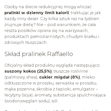
Osoby na diecie redukcyjnej mogą wliczać
pralinki w dzienny limit kalorii
, traktując je jak
każdy inny deser. Czy kilka sztuk raz na tydzień
zrujnuje dietę? Nie – pod warunkiem, że cała
reszta posiłków opiera się na warzywach,
produktach pełnoziarnistych, chudym białku i
zdrowych tłuszczach.
Skład pralinek Raffaello
Oficjalny skład produktu wygląda następująco:
suszony kokos (25,5%)
, tłuszcze roślinne
(palmowy, shea),
cukier
,
migdał (8%)
, mleko
odtłuszczone w proszku, serwatka w proszku,
mąka pszenna, skrobia z tapioki, emulgator –
lecytyny (soja), aromaty, substancja spulchniająca
(wodorowęglan sodu), sól.