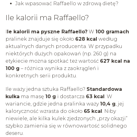
Jak wpasować Raffaello w zdrową dietę?
Ile kalorii ma Raffaello?
I
le kalorii ma pyszne Raffaello?
W
100 gramach
pralinek znajduje się około
628 kcal
według
aktualnych danych producenta. W przypadku
niektórych dużych opakowań (np. 260 g) na
etykiecie można spotkać też wartość
627 kcal na
100 g
– różnica wynika z zaokrągleń i
konkretnych serii produktu.
Ile waży jedna sztuka Raffaello?
Standardowa
kulka
ma masę
10 g
i dostarcza
63 kcal
. W
wariancie, gdzie jedna pralinka waży
10,4 g
, jej
kaloryczność wzrasta do około
65 kcal
. Niby
niewiele, ale kilka kulek zjedzonych „przy okazji”
szybko zamienia się w równowartość solidnego
deseru.