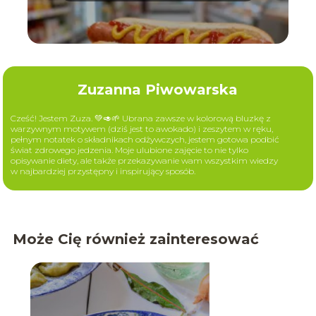
Zuzanna Piwowarska
Cześć! Jestem Zuza. 💚🥑🌱 Ubrana zawsze w kolorową bluzkę z
warzywnym motywem (dziś jest to awokado) i zeszytem w ręku,
pełnym notatek o składnikach odżywczych, jestem gotowa podbić
świat zdrowego jedzenia. Moje ulubione zajęcie to nie tylko
opisywanie diety, ale także przekazywanie wam wszystkim wiedzy
w najbardziej przystępny i inspirujący sposób.
Może Cię również zainteresować