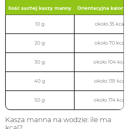
Ilość suchej kaszy manny
Orientacyjna kalory
10 g
około 35 kcal
20 g
około 70 kcal
30 g
około 104 kcal
40 g
około 139 kcal
50 g
około 174 kcal
Kasza manna na wodzie: ile ma
kcal?