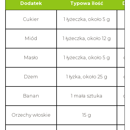
Dodatek
Typowa ilość
Do
Cukier
1 łyżeczka, około 5 g
Miód
1 łyżeczka, około 12 g
Masło
1 łyżeczka, około 5 g
ok
Dżem
1 łyżka, około 25 g
ok
Banan
1 mała sztuka
ok
Orzechy włoskie
15 g