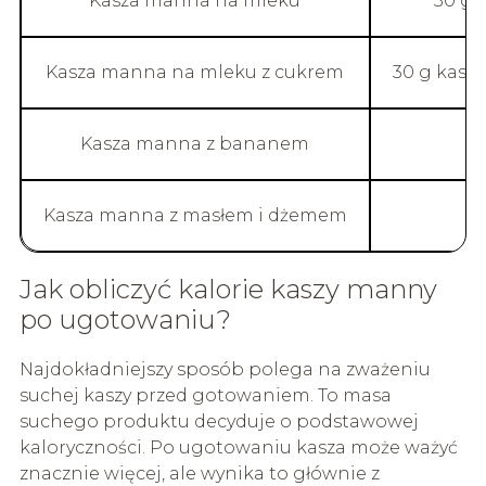
Kasza manna na mleku
30 g 
Kasza manna na mleku z cukrem
30 g kaszy
Kasza manna z bananem
Kasza manna z masłem i dżemem
3
Jak obliczyć kalorie kaszy manny
po ugotowaniu?
Najdokładniejszy sposób polega na zważeniu
suchej kaszy przed gotowaniem. To masa
suchego produktu decyduje o podstawowej
kaloryczności. Po ugotowaniu kasza może ważyć
znacznie więcej, ale wynika to głównie z