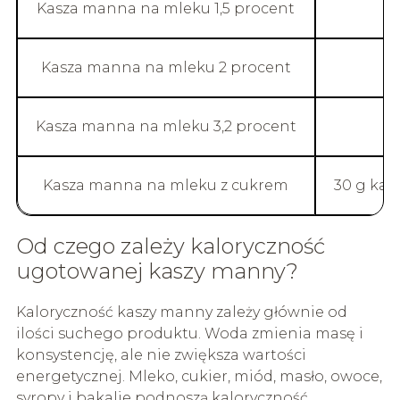
Kasza manna na mleku 1,5 procent
Kasza manna na mleku 2 procent
Kasza manna na mleku 3,2 procent
Kasza manna na mleku z cukrem
30 g kas
Od czego zależy kaloryczność
ugotowanej kaszy manny?
Kaloryczność kaszy manny zależy głównie od
ilości suchego produktu. Woda zmienia masę i
konsystencję, ale nie zwiększa wartości
energetycznej. Mleko, cukier, miód, masło, owoce,
syropy i bakalie podnoszą kaloryczność