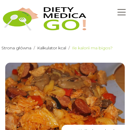
Strona główna
/
Kalkulator kcal
/
Ile kalorii ma bigos?