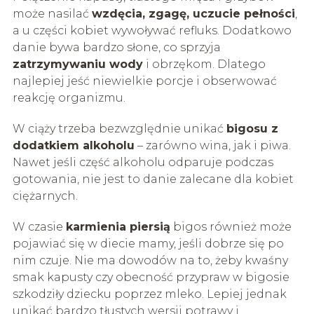
może nasilać
wzdęcia, zgagę, uczucie pełności
,
a u części kobiet wywoływać refluks. Dodatkowo
danie bywa bardzo słone, co sprzyja
zatrzymywaniu wody
i obrzękom. Dlatego
najlepiej jeść niewielkie porcje i obserwować
reakcję organizmu.
W ciąży trzeba bezwzględnie unikać
bigosu z
dodatkiem alkoholu
– zarówno wina, jak i piwa.
Nawet jeśli część alkoholu odparuje podczas
gotowania, nie jest to danie zalecane dla kobiet
ciężarnych.
W czasie
karmienia piersią
bigos również może
pojawiać się w diecie mamy, jeśli dobrze się po
nim czuje. Nie ma dowodów na to, żeby kwaśny
smak kapusty czy obecność przypraw w bigosie
szkodziły dziecku poprzez mleko. Lepiej jednak
unikać bardzo tłustych wersji potrawy i