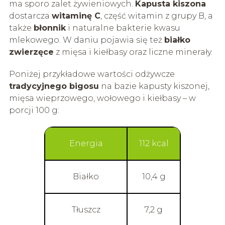
ma sporo zalet żywieniowych.
Kapusta kiszona
dostarcza
witaminę C
, część witamin z grupy B, a
także
błonnik
i naturalne bakterie kwasu
mlekowego. W daniu pojawia się też
białko
zwierzęce
z mięsa i kiełbasy oraz liczne minerały.
Poniżej przykładowe wartości odżywcze
tradycyjnego bigosu
na bazie kapusty kiszonej,
mięsa wieprzowego, wołowego i kiełbasy – w
porcji 100 g:
Energia
112 kcal
Białko
10,4 g
Tłuszcz
7,2 g