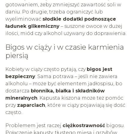
gotowaniem, żeby zmniejszyć zawartość soli w
daniu. Po drugie, trzeba ograniczyć lub
wyeliminować
słodkie dodatki podnoszące
ładunek glikemiczny
– suszone owoce w dużej
ilości, miód czy alkohol używany do doprawienia.
Bigos w ciąży i w czasie karmienia
piersią
Kobiety w ciąży często pytają, czy
bigos jest
bezpieczny
. Sama potrawa – jeśli nie zawiera
alkoholu – może być elementem jadłospisu, bo
dostarcza
błonnika, białka i składników
mineralnych
. Kapusta kiszona może też pomóc
przy
zaparciach
, które w ciąży pojawiają się dość
często.
Problemem jest raczej
ciężkostrawność
bigosu.
Połączenie kapusty, tłustego mięsa i grzybów