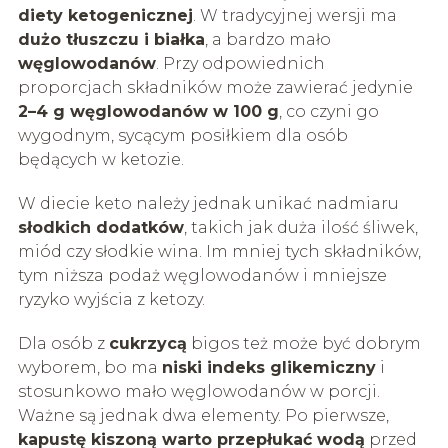
diety ketogenicznej
. W tradycyjnej wersji ma
dużo tłuszczu i białka
, a bardzo mało
węglowodanów
. Przy odpowiednich
proporcjach składników może zawierać jedynie
2–4 g węglowodanów w 100 g
, co czyni go
wygodnym, sycącym posiłkiem dla osób
będących w ketozie.
W diecie keto należy jednak unikać nadmiaru
słodkich dodatków
, takich jak duża ilość śliwek,
miód czy słodkie wina. Im mniej tych składników,
tym niższa podaż węglowodanów i mniejsze
ryzyko wyjścia z ketozy.
Dla osób z
cukrzycą
bigos też może być dobrym
wyborem, bo ma
niski indeks glikemiczny
i
stosunkowo mało węglowodanów w porcji.
Ważne są jednak dwa elementy. Po pierwsze,
kapustę kiszoną warto przepłukać wodą
przed