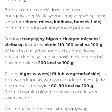
Bigos to danie o dość dużej gęstości
energetycznej. W klasycznej, mięsnej wersji łączą
się w nim
tłuste mięsa, kiełbasa, boczek i olej
,
co mocno podnosi kaloryczność potrawy.
Średnio
tradycyjny bigos z tłustym mięsem i
kiełbasą
dostarcza
około 110–160 kcal na 100 g
.
W bardzo tłustych wariantach, z dużą ilością
boczku i kiełbasy, kaloryczność może dochodzić
nawet do około
200 kcal w 100 g
.
Z kolei
bigos w wersji fit lub wegetariańskiej
– z
przewagą kapusty, warzyw i chudego mięsa (albo
bez mięsa) – to zwykle
60–90 kcal na 100 g
.
Różnica wynika głównie z zawartości tłuszczu
zwierzęcego.
Na kalorie w bigosie najsilniej wpływają