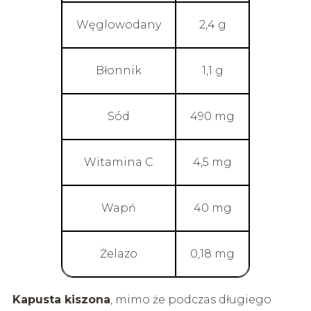
Węglowodany
2,4 g
Błonnik
1,1 g
Sód
490 mg
Witamina C
4,5 mg
Wapń
40 mg
Żelazo
0,18 mg
Kapusta kiszona
, mimo że podczas długiego