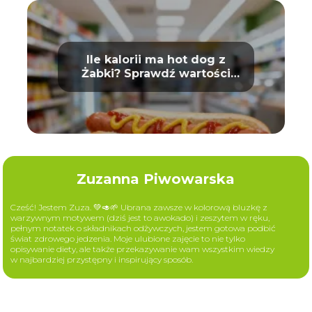
Ile kalorii ma hot dog z
Żabki? Sprawdź wartości
odżywcze
Zuzanna Piwowarska
Cześć! Jestem Zuza. 💚🥑🌱 Ubrana zawsze w kolorową bluzkę z
warzywnym motywem (dziś jest to awokado) i zeszytem w ręku,
pełnym notatek o składnikach odżywczych, jestem gotowa podbić
świat zdrowego jedzenia. Moje ulubione zajęcie to nie tylko
opisywanie diety, ale także przekazywanie wam wszystkim wiedzy
w najbardziej przystępny i inspirujący sposób.