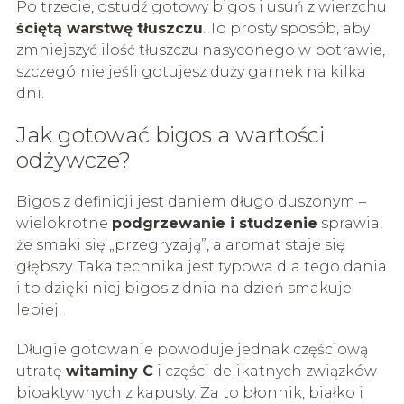
Po trzecie, ostudź gotowy bigos i usuń z wierzchu
ściętą warstwę tłuszczu
. To prosty sposób, aby
zmniejszyć ilość tłuszczu nasyconego w potrawie,
szczególnie jeśli gotujesz duży garnek na kilka
dni.
Jak gotować bigos a wartości
odżywcze?
Bigos z definicji jest daniem długo duszonym –
wielokrotne
podgrzewanie i studzenie
sprawia,
że smaki się „przegryzają”, a aromat staje się
głębszy. Taka technika jest typowa dla tego dania
i to dzięki niej bigos z dnia na dzień smakuje
lepiej.
Długie gotowanie powoduje jednak częściową
utratę
witaminy C
i części delikatnych związków
bioaktywnych z kapusty. Za to błonnik, białko i