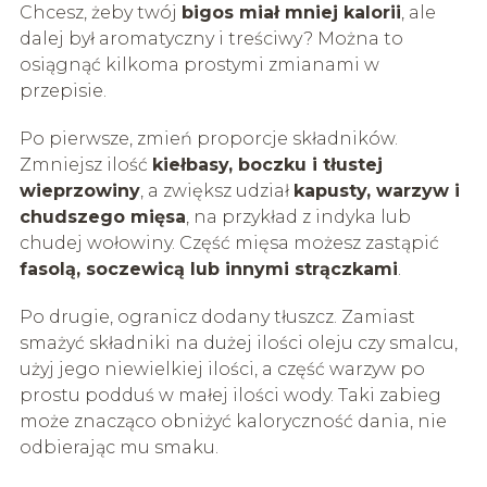
Chcesz, żeby twój
bigos miał mniej kalorii
, ale
dalej był aromatyczny i treściwy? Można to
osiągnąć kilkoma prostymi zmianami w
przepisie.
Po pierwsze, zmień proporcje składników.
Zmniejsz ilość
kiełbasy, boczku i tłustej
wieprzowiny
, a zwiększ udział
kapusty, warzyw i
chudszego mięsa
, na przykład z indyka lub
chudej wołowiny. Część mięsa możesz zastąpić
fasolą, soczewicą lub innymi strączkami
.
Po drugie, ogranicz dodany tłuszcz. Zamiast
smażyć składniki na dużej ilości oleju czy smalcu,
użyj jego niewielkiej ilości, a część warzyw po
prostu podduś w małej ilości wody. Taki zabieg
może znacząco obniżyć kaloryczność dania, nie
odbierając mu smaku.