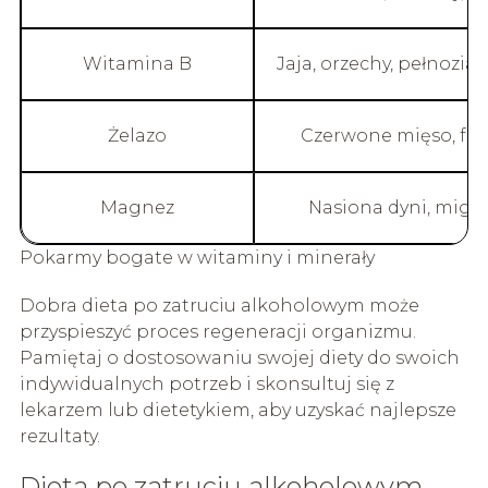
Witamina B
Jaja, orzechy, pełnozia
Żelazo
Czerwone mięso, fas
Magnez
Nasiona dyni, migda
Pokarmy bogate w witaminy i minerały
Dobra dieta po zatruciu alkoholowym może
przyspieszyć proces regeneracji organizmu.
Pamiętaj o dostosowaniu swojej diety do swoich
indywidualnych potrzeb i skonsultuj się z
lekarzem lub dietetykiem, aby uzyskać najlepsze
rezultaty.
Dieta po zatruciu alkoholowym –