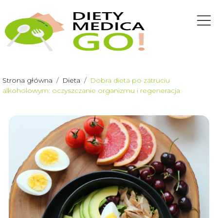
Strona główna
/
Dieta
/
Dobra dieta po zatruciu
alkoholowym: oczyszczanie organizmu i regeneracja