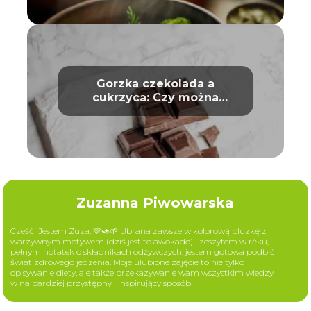
Gorzka czekolada a
cukrzyca: Czy można
bezpiecznie ją jeść?
Zuzanna Piwowarska
Cześć! Jestem Zuza. 💚🥑🌱 Ubrana zawsze w kolorową bluzkę z
warzywnym motywem (dziś jest to awokado) i zeszytem w ręku,
pełnym notatek o składnikach odżywczych, jestem gotowa podbić
świat zdrowego jedzenia. Moje ulubione zajęcie to nie tylko
opisywanie diety, ale także przekazywanie wam wszystkim wiedzy
w najbardziej przystępny i inspirujący sposób.