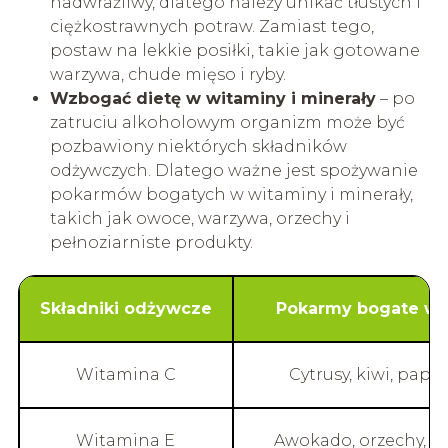
nadwrażliwy, dlatego należy unikać tłustych i
ciężkostrawnych potraw. Zamiast tego,
postaw na lekkie posiłki, takie jak gotowane
warzywa, chude mięso i ryby.
Wzbogać dietę w witaminy i minerały
– po
zatruciu alkoholowym organizm może być
pozbawiony niektórych składników
odżywczych. Dlatego ważne jest spożywanie
pokarmów bogatych w witaminy i minerały,
takich jak owoce, warzywa, orzechy i
pełnoziarniste produkty.
Składniki odżywcze
Pokarmy bogate w t
Witamina C
Cytrusy, kiwi, papr
Witamina E
Awokado, orzechy, ol